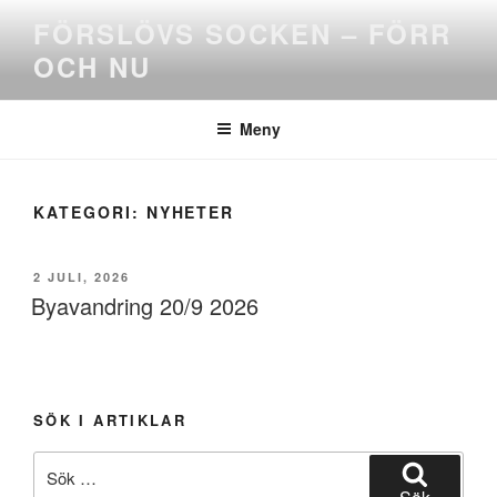
Hoppa
FÖRSLÖVS SOCKEN – FÖRR
till
OCH NU
innehåll
Meny
KATEGORI:
NYHETER
PUBLICERAT
2 JULI, 2026
Byavandring 20/9 2026
SÖK I ARTIKLAR
Sök
efter: