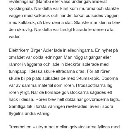
reviteringsnät (Bambu eller vass under galvaniserat
kycklingnät). När detta var klart kom murarna och stänkte
väggen med kalkbruk och när det torkat putsades väggen
med kalkbruk, då blev denna slät. Stänkte man denna blev
den skrövlig. När detta var färdigt klarade lerstenen alla
väder.
Elektrikern Birger Adler lade in elledningarna. En nyhet på
området var dolda ledningar. Man högg ut gångar eller
rännor i väggarna och lade in bleckrör isolerade med
tunnpapp. l dessa skulle eltrådarna dras. För att rören
skulle bli på plats spikades de med 3-tums-spik. Dosorna
var av samma material som rören. l trossbottnarna låg
rören ytligt, När de korsade golvstockarna sågades ett
hack i dessa. Rören blev helt dolda när golvbräderna lagts.
Samtliga tak i första våningen reviterades, även i södra
flygelns andra våning.
Trossbotten = utrymmet mellan golvstockarna fylldes med