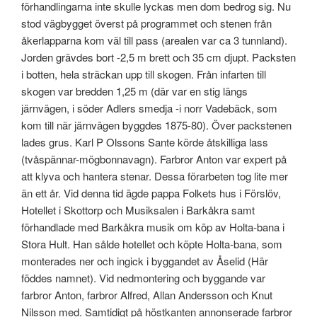
förhandlingarna inte skulle lyckas men dom bedrog sig. Nu
stod vägbygget överst på programmet och stenen från
åkerlapparna kom väl till pass (arealen var ca 3 tunnland).
Jorden grävdes bort -2,5 m brett och 35 cm djupt. Packsten
i botten, hela sträckan upp till skogen. Från infarten till
skogen var bredden 1,25 m (där var en stig längs
järnvägen, i söder Adlers smedja -i norr Vadebäck, som
kom till när järnvägen byggdes 1875-80). Över packstenen
lades grus. Karl P Olssons Sante körde åtskilliga lass
(tvåspännar-mögbonnavagn). Farbror Anton var expert på
att klyva och hantera stenar. Dessa förarbeten tog lite mer
än ett år. Vid denna tid ägde pappa Folkets hus i Förslöv,
Hotellet i Skottorp och Musiksalen i Barkåkra samt
förhandlade med Barkåkra musik om köp av Holta-bana i
Stora Hult. Han sålde hotellet och köpte Holta-bana, som
monterades ner och ingick i byggandet av Åselid (Här
föddes namnet). Vid nedmontering och byggande var
farbror Anton, farbror Alfred, Allan Andersson och Knut
Nilsson med. Samtidigt på höstkanten annonserade farbror