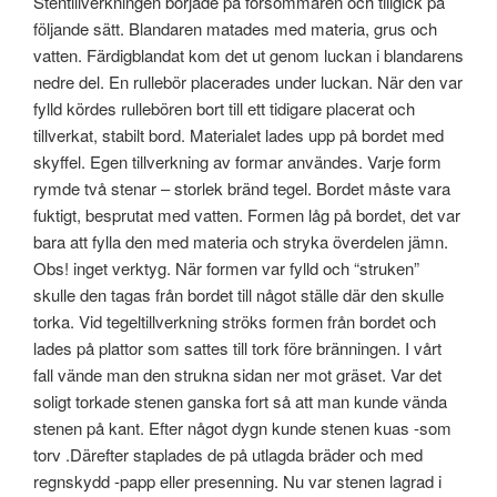
Stentillverkningen började på försommaren och tillgick på
följande sätt. Blandaren matades med materia, grus och
vatten. Färdigblandat kom det ut genom luckan i blandarens
nedre del. En rullebör placerades under luckan. När den var
fylld kördes rullebören bort till ett tidigare placerat och
tillverkat, stabilt bord. Materialet lades upp på bordet med
skyffel. Egen tillverkning av formar användes. Varje form
rymde två stenar – storlek bränd tegel. Bordet måste vara
fuktigt, besprutat med vatten. Formen låg på bordet, det var
bara att fylla den med materia och stryka överdelen jämn.
Obs! inget verktyg. När formen var fylld och “struken”
skulle den tagas från bordet till något ställe där den skulle
torka. Vid tegeltillverkning ströks formen från bordet och
lades på plattor som sattes till tork före bränningen. I vårt
fall vände man den strukna sidan ner mot gräset. Var det
soligt torkade stenen ganska fort så att man kunde vända
stenen på kant. Efter något dygn kunde stenen kuas -som
torv .Därefter staplades de på utlagda bräder och med
regnskydd -papp eller presenning. Nu var stenen lagrad i