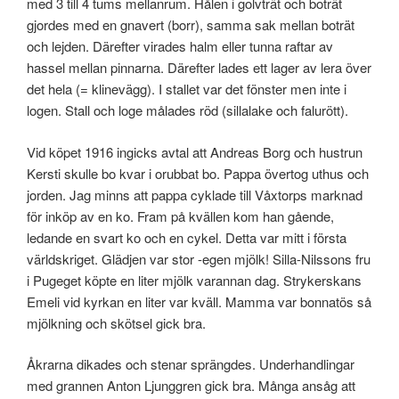
med 3 till 4 tums mellanrum. Hålen i golvträt och boträt
gjordes med en gnavert (borr), samma sak mellan boträt
och lejden. Därefter virades halm eller tunna raftar av
hassel mellan pinnarna. Därefter lades ett lager av lera över
det hela (= klinevägg). I stallet var det fönster men inte i
logen. Stall och loge målades röd (sillalake och falurött).
Vid köpet 1916 ingicks avtal att Andreas Borg och hustrun
Kersti skulle bo kvar i orubbat bo. Pappa övertog uthus och
jorden. Jag minns att pappa cyklade till Våxtorps marknad
för inköp av en ko. Fram på kvällen kom han gående,
ledande en svart ko och en cykel. Detta var mitt i första
världskriget. Glädjen var stor -egen mjölk! Silla-Nilssons fru
i Pugeget köpte en liter mjölk varannan dag. Strykerskans
Emeli vid kyrkan en liter var kväll. Mamma var bonnatös så
mjölkning och skötsel gick bra.
Åkrarna dikades och stenar sprängdes. Underhandlingar
med grannen Anton Ljunggren gick bra. Många ansåg att