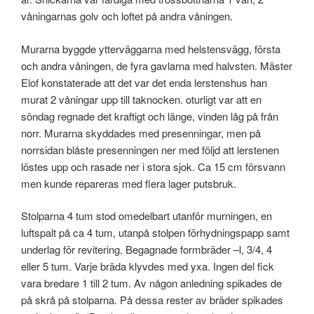
våningarnas golv och loftet på andra våningen.
Murarna byggde ytterväggarna med helstensvägg, första
och andra våningen, de fyra gavlarna med halvsten. Mäster
Elof konstaterade att det var det enda lerstenshus han
murat 2 våningar upp till taknocken. oturligt var att en
söndag regnade det kraftigt och länge, vinden låg på från
norr. Murarna skyddades med presenningar, men på
norrsidan blåste presenningen ner med följd att lerstenen
löstes upp och rasade ner i stora sjok. Ca 15 cm försvann
men kunde repareras med flera lager putsbruk.
Stolparna 4 tum stod omedelbart utanför murningen, en
luftspalt på ca 4 tum, utanpå stolpen förhydningspapp samt
underlag för revitering. Begagnade formbräder –l, 3/4, 4
eller 5 tum. Varje bräda klyvdes med yxa. Ingen del fick
vara bredare 1 till 2 tum. Av någon anledning spikades de
på skrå på stolparna. På dessa rester av bräder spikades