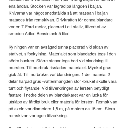
ena ändan. Stocken var lagrad på längden i baljan.
Knivarna var något snedställda så att massan i baljan
matades från remskivan. Drivkraften för denna blandare
var en T-Ford-motor, placerad i ett stativ, tillverkat av
smeden Adler. Bensintank 5 liter.
Kylningen var en avsågad tunna placerad vid sidan av
stativet, sifonkylning. Materialet som blandades togs i den
södra bunken. Större stenar togs bort vid blandning till
mursten. Till murbruk risslades materialet. Mycket grus
gick åt. Till murbruket var blandningen: 1 del materia, 2
delar harpad grus -vattenmängden stor -bruket skulle vara
tunt och flytande. Vid tillverkningen av lersten betydligt
fastare. I nedre delen av blandarkaret var en lucka för
utsläpp av färdigt bruk eller materia för lersten. Remskivan
på axeln var diametern 1,5 m, på motorn ca 15 cm. Stora
remskivan var egen tillverkning.