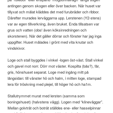
antingen genom skogen eller över backen. När huset var
tillyxat och målat kläddes det med furubräder och ribbor.
Därefter murades lerväggarna upp. Lerstenen (Y2-stens)
var av egen tillverkning, även bruket. Enda tillsatsen var
grus och vatten (obs! även köksinredningen och
skorstenen). När det gäller dörrar och fönster har jag inga
uppgifter. Huset målades i grönt med vita knutar och
vindskivor.
Loge och stall byggdes i vinkel -logen öst-väst. Stall vinkel
och gavel mot norr. Dörr mot väster. Kospilta (bås?), får,
gris, hönshuset separat. Loge med ingång mitt på
långsidan: till vänster hö och halm, i mitten loge, stampad
lera för tröskning med plejel, till höger hö och ha1m.
Stallutrymmet murat med lersten (samma som
boningshuset) (halvstens vägg). Logen med “klineväggar”.
Mellan golvträt och boträt ställdes ene- eller hasselpinnar