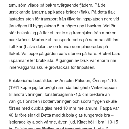
tum. söm vilade på bakre tvärgående fjädern. På de
utstickande ändarna spikades bräder (flak). På detta flak
lastades sten för transport från tillverkningsplatsen nere vid
järnvägen till byggplatsen 5 m högre upp i backen. Vid för
stör belastning på flaket, reste sig framhjulen från marken i
backkrönet. Murbruket transporterades på samma sätt fast
i ett kar (halva delen av en tunna) som placerades på
flaket. Väl uppe på gården bars stenen på hare. Bruket bars
i spannar eller brukkista. Åtgången av bruk var enorm när
innerväggarna skulle grovtäckas för finputsen.
Snickerierna beställdes av Anselm Pålsson, Önnarp 1:10.
(1941 köpte jag för övrigt nämnda fastighet) Vinkeltrappan
till andra våningen, fönsterbågarna -1,5 cm bredare än
vanligt. Fönstren i bottenvåningen och södra flygeln skulle
förses med dubbla glas med 10 mm mellanrum. Pappa var
40 år före sin tid! Detta med dubbla glas fungerade bra –
isolerade kyla och värme, även ljud. Kittet hö11 bra i 10-15
år. Snickarna var färdiga med trossbottnarna 1 vån, 2