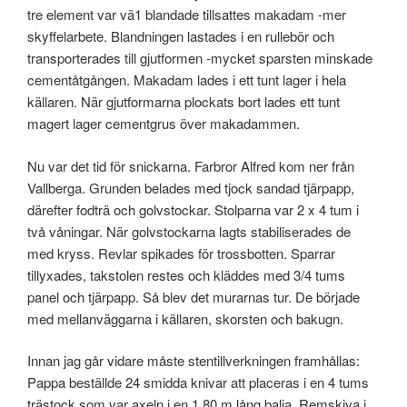
tre element var vä1 blandade tillsattes makadam -mer
skyffelarbete. Blandningen lastades i en rullebör och
transporterades till gjutformen -mycket sparsten minskade
cementåtgången. Makadam lades i ett tunt lager i hela
källaren. När gjutformarna plockats bort lades ett tunt
magert lager cementgrus över makadammen.
Nu var det tid för snickarna. Farbror Alfred kom ner från
Vallberga. Grunden belades med tjock sandad tjärpapp,
därefter fodträ och golvstockar. Stolparna var 2 x 4 tum i
två våningar. När golvstockarna lagts stabiliserades de
med kryss. Revlar spikades för trossbotten. Sparrar
tillyxades, takstolen restes och kläddes med 3/4 tums
panel och tjärpapp. Så blev det murarnas tur. De började
med mellanväggarna i källaren, skorsten och bakugn.
Innan jag går vidare måste stentillverkningen framhållas:
Pappa beställde 24 smidda knivar att placeras i en 4 tums
trästock som var axeln i en 1,80 m lång balja. Remskiva i