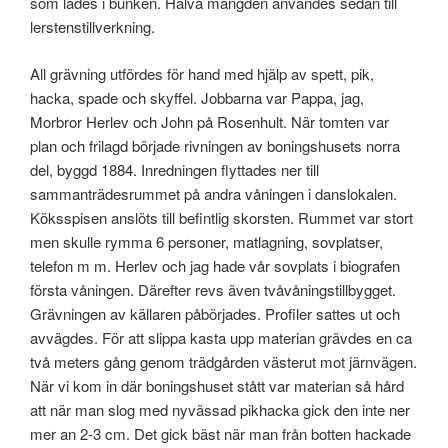
som lades i bunken. Halva mängden användes sedan till
lerstenstillverkning.
All grävning utfördes för hand med hjälp av spett, pik,
hacka, spade och skyffel. Jobbarna var Pappa, jag,
Morbror Herlev och John på Rosenhult. När tomten var
plan och frilagd började rivningen av boningshusets norra
del, byggd 1884. Inredningen flyttades ner till
sammanträdesrummet på andra våningen i danslokalen.
Köksspisen anslöts till befintlig skorsten. Rummet var stort
men skulle rymma 6 personer, matlagning, sovplatser,
telefon m m. Herlev och jag hade vår sovplats i biografen
första våningen. Därefter revs även tvåvåningstillbygget.
Grävningen av källaren påbörjades. Profiler sattes ut och
avvägdes. För att slippa kasta upp materian grävdes en ca
två meters gång genom trädgården västerut mot järnvägen.
När vi kom in där boningshuset stått var materian så hård
att när man slog med nyvässad pikhacka gick den inte ner
mer an 2-3 cm. Det gick bäst när man från botten hackade