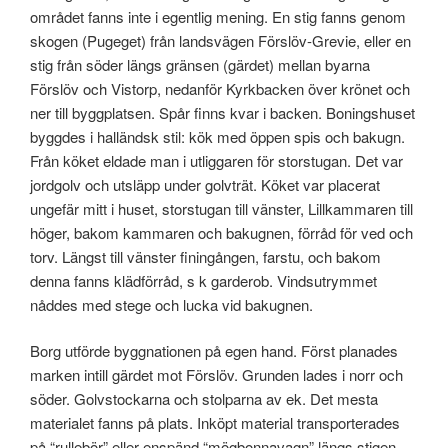
området fanns inte i egentlig mening. En stig fanns genom
skogen (Pugeget) från landsvägen Förslöv-Grevie, eller en
stig från söder längs gränsen (gärdet) mellan byarna
Förslöv och Vistorp, nedanför Kyrkbacken över krönet och
ner till byggplatsen. Spår finns kvar i backen. Boningshuset
byggdes i halländsk stil: kök med öppen spis och bakugn.
Från köket eldade man i utliggaren för storstugan. Det var
jordgolv och utsläpp under golvträt. Köket var placerat
ungefär mitt i huset, storstugan till vänster, Lillkammaren till
höger, bakom kammaren och bakugnen, förråd för ved och
torv. Längst till vänster finingången, farstu, och bakom
denna fanns klädförråd, s k garderob. Vindsutrymmet
nåddes med stege och lucka vid bakugnen.
Borg utförde byggnationen på egen hand. Först planades
marken intill gärdet mot Förslöv. Grunden lades i norr och
söder. Golvstockarna och stolparna av ek. Det mesta
materialet fanns på plats. Inköpt material transporterades
på “rullebör” eller enspänd “mögbonnavagn” längs stigen