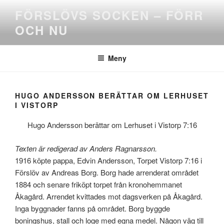
Hoppa
FÖRSLÖVS SOCKEN – FÖRR
till
OCH NU
innehåll
Meny
HUGO ANDERSSON BERÄTTAR OM LERHUSET
I VISTORP
Hugo Andersson berättar om Lerhuset i Vistorp 7:16
Texten är redigerad av Anders Ragnarsson.
1916 köpte pappa, Edvin Andersson, Torpet Vistorp 7:16 i
Förslöv av Andreas Borg. Borg hade arrenderat området
1884 och senare friköpt torpet från kronohemmanet
Åkagård. Arrendet kvittades mot dagsverken på Åkagård.
Inga byggnader fanns på området. Borg byggde
boningshus, stall och loge med egna medel. Någon väg till