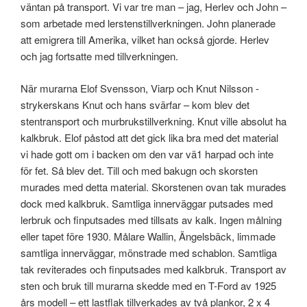
väntan på transport. Vi var tre man – jag, Herlev och John –
som arbetade med lerstenstillverkningen. John planerade
att emigrera till Amerika, vilket han också gjorde. Herlev
och jag fortsatte med tillverkningen.
När murarna Elof Svensson, Viarp och Knut Nilsson -
strykerskans Knut och hans svärfar – kom blev det
stentransport och murbrukstillverkning. Knut ville absolut ha
kalkbruk. Elof påstod att det gick lika bra med det material
vi hade gott om i backen om den var vä1 harpad och inte
för fet. Så blev det. Till och med bakugn och skorsten
murades med detta material. Skorstenen ovan tak murades
dock med kalkbruk. Samtliga innerväggar putsades med
lerbruk och finputsades med tillsats av kalk. Ingen målning
eller tapet före 1930. Målare Wallin, Ängelsbäck, limmade
samtliga innerväggar, mönstrade med schablon. Samtliga
tak reviterades och finputsades med kalkbruk. Transport av
sten och bruk till murarna skedde med en T-Ford av 1925
års modell – ett lastflak tillverkades av två plankor, 2 x 4