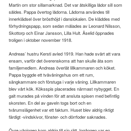
Martin om stor sillamarknad. Det var åtskilliga lådor sill som
såldes. Pappa övertog lådorna. Lådorna användes till
innerklädsel över brösthöjd i danslokalen. De kläddes med
förhydningspapp, som sedan målades av Leonard Nilsson,
Skottorp och Einar Jansson, Lilla Hult. Åselid öppnades
troligen i oktober november 1918.
Andreas’ hustru Kersti avled 1919. Han hade svårt att vara
ensam, varför det överenskoms att han skulle äta som
familjemedlem. Andreas överlät lillkammaren och köket.
Pappa byggde ett tvåvåningshus om ett rum,
sängkammare och förstuga i varje våning. Lillkammaren
blev vårt kök. Köksspis placerades närmast nybygget. En
galt murades på vinden för att ansluta spisen med befintlig
skorsten. En del av gaveln togs bort och en
tvårumslägenhet var ett faktum. Huset blev aldrig riktigt
färdigt -vindskivor, fönster- och dörrfoder saknades.
Övre våningen kom aldrig till sin rätt. Ingången var en