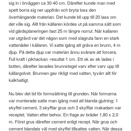
sig in i örväggen ca 30-40 cm. Därefter kunde man med
spett borra sig ner uppifrån och bryta loss den
överhängande materian. Det kunde bli upp till 20 lass om
det ville sig. Allt från källaren kördes ut på samma sätt som
vid gårdsplaneringen fast 25 m längre norrut. När kallaren
var utgrävd var det någon som med slagruta fann en stark
vattenåder i källaren. Vi satte igång att gräva en brunn, 4 m
djup. På detta djup var materian ännu svårare att forcera.
Full kraft i pikhackan -resultat 1 cm. Ett ok av ek lades i
botten, därefter lavades brunnstegel varv efter varv upp till
källargolvet. Brunnen gav rikligt med vatten, tyvärr allt för
kalkhaltigt.
Nu blev det tid för formsättning till grunden. När formarna
var monterade satte man igång med att blanda gjutning: 1
skyffel cement, 3 skyfflar grus och 3 skyfflar makadam var
receptet. Vatten efter behov. En flage av bräder 1,80 x 2,0
m. Först grus därefter cement enligt recept. När grus och
cement blandats väl med skyffel tillsattes vatten. När dessa