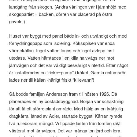
landgång från skogen. (Andra våningen var i jämnhöjd med
skogspartiet = backen, dörren var placerad på östra
gaveln.)
Huset var byggt med panel både in- och utvändigt och med
förhydningspapp som isolering. Köksspisen var enda
värmekällan. Inget vatten fanns och inget avlopp fast
utedass. Vatten hämtades i en killa halvvägs ner mot
järnvägen och det var väldigt besvärligt vintertid. Efter något
år installerades en “ricke~pump” i köket. Gamla entumsrör
lades ner till källan -härligt friskt “killevann”!
Så bodde familjen Andersson fram till hösten 1926. Då
planerades en ny bostadsbyggnad. Början var schaktning
för att få ett större plant område. Med hjälp av en tvåhjulig
dragkärra, lånad av Adler, startade bygget. Kärran rymde
två rullebörars mängd. Vi tippade lasten från tomten rakt
västerut mot järnvägen. Det var många ton jord och lera