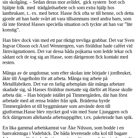
sin skolgång. – Sedan deras mor avlidet, gick systern bort och
hjälpte folk med trädgårdsarbete och som extra hjälp hos
lantbrukare, t.. ex. med betor. Hasse fick ofta se till henne, och detta
gjorde att han hade svårt att vara tillsammans med andra barn, som
då inte förstod Hasses speciella situation och tyckte att han var ”lite
konstig”.
Han blev dock vän med ett par riktigt trevliga grabbar. Det var Sven
Ingvar Olsson och Axel Wennergren, vars föräldrar hade caféet vid
Järnvägstationen. Det var dessa båda pojkarna som ledde lekar och
sådant och de tog sig an Hasse, som därigenom fick kontakt med
resten.
Många av de ungdomar, som efter skolan inte började i jordbruket,
åkte till Ängelholm för att arbeta. Många tog arbete på
Metallfabriken. Det var en farlig arbetsplats där många arbetare
skadade sig, så Hasses föräldrar motsatte sig därför att Hasse skulle
arbeta där. – Han började istället på Timmergården, där han först
arbetade med att rensa bräder från spik. Bräderna hyrde
Timmergården ut till byggmästare som använde dem till
gjutformar.Hasse blev mycket god vän med Sune Ljunggren och
fick därigenom allehanda arbetsuppgifter, t.ex. paketerade han spik.
En lika gammal arbetskamrat var Åke Nilsson, som bodde i en
banvaktstuga i Vadebäck. De båda levererade ofta kol till bagare