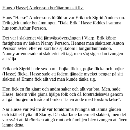
Hans. (Hasse) Andersson berättar om sitt liv.
Hans ”Hasse” Anderssons föräldrar var Erik och Sigrid Andersson.
Erik gick under benämningen ”Dala Erik” Hasse föddes i samma
hus som Arthur Persson.
Det var i slakteriet vid järnvägsövergången i Viarp. Erik köpte
fastigheten av änkan Nanny Persson. Hennes man slaktaren Anton
Persson avled efter en kort tids sjukdom i lunginflammation. –
Nanny arrenderade ut slakteriet ett tag, men såg sig sedan tvungen
att sälja.
Erik och Sigrid hade sex barn. Pojke flicka, pojke flicka och pojke
(Hasse) flicka. Hasse sade att fadern tjänade mycket pengar på sitt
slakteri så Emma fick allt vad man kunde tänka sig.
Hon fick en fin gitarr och andra saker och allt var bra. Men, sade
Hasse, fadern ville gärna hjälpa folk och då företrädelsevis genom
att gå i borgen och sådant brukar ”ta en ände med förskräckelse”.
När Hasse var två tre år var föräldrarna tvungna att lämna gården
och istället flytta till Starby. Där skaffade fadern ett slakteri, men det
var svårt att få rörelsen att gå runt och familjen blev tvungen att även
lämna detta.