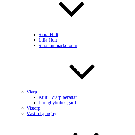
Stora Hult
Lilla Hult
Surahammarkolonin
Viarp
Kurt i Viarp berättar
Ljungbyholms gård
Vistorp
Västra Ljungby