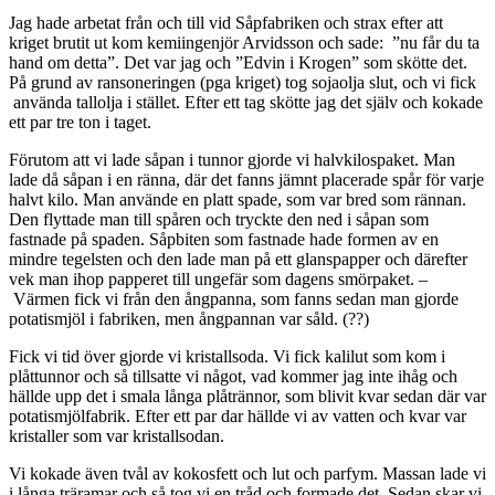
Jag hade arbetat från och till vid Såpfabriken och strax efter att
kriget brutit ut kom kemiingenjör Arvidsson och sade: ”nu får du ta
hand om detta”. Det var jag och ”Edvin i Krogen” som skötte det.
På grund av ransoneringen (pga kriget) tog sojaolja slut, och vi fick
använda tallolja i stället. Efter ett tag skötte jag det själv och kokade
ett par tre ton i taget.
Förutom att vi lade såpan i tunnor gjorde vi halvkilospaket. Man
lade då såpan i en ränna, där det fanns jämnt placerade spår för varje
halvt kilo. Man använde en platt spade, som var bred som rännan.
Den flyttade man till spåren och tryckte den ned i såpan som
fastnade på spaden. Såpbiten som fastnade hade formen av en
mindre tegelsten och den lade man på ett glanspapper och därefter
vek man ihop papperet till ungefär som dagens smörpaket. –
Värmen fick vi från den ångpanna, som fanns sedan man gjorde
potatismjöl i fabriken, men ångpannan var såld. (??)
Fick vi tid över gjorde vi kristallsoda. Vi fick kalilut som kom i
plåttunnor och så tillsatte vi något, vad kommer jag inte ihåg och
hällde upp det i smala långa plåtrännor, som blivit kvar sedan där var
potatismjölfabrik. Efter ett par dar hällde vi av vatten och kvar var
kristaller som var kristallsodan.
Vi kokade även tvål av kokosfett och lut och parfym. Massan lade vi
i långa träramar och så tog vi en tråd och formade det. Sedan skar vi