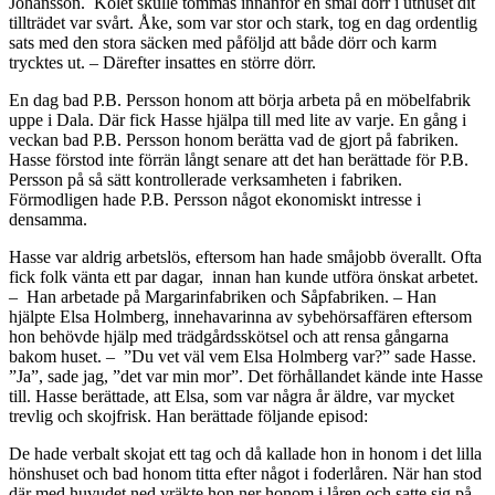
Johansson. Kolet skulle tömmas innanför en smal dörr i uthuset dit
tillträdet var svårt. Åke, som var stor och stark, tog en dag ordentlig
sats med den stora säcken med påföljd att både dörr och karm
trycktes ut. – Därefter insattes en större dörr.
En dag bad P.B. Persson honom att börja arbeta på en möbelfabrik
uppe i Dala. Där fick Hasse hjälpa till med lite av varje. En gång i
veckan bad P.B. Persson honom berätta vad de gjort på fabriken.
Hasse förstod inte förrän långt senare att det han berättade för P.B.
Persson på så sätt kontrollerade verksamheten i fabriken.
Förmodligen hade P.B. Persson något ekonomiskt intresse i
densamma.
Hasse var aldrig arbetslös, eftersom han hade småjobb överallt. Ofta
fick folk vänta ett par dagar, innan han kunde utföra önskat arbetet.
– Han arbetade på Margarinfabriken och Såpfabriken. – Han
hjälpte Elsa Holmberg, innehavarinna av sybehörsaffären eftersom
hon behövde hjälp med trädgårdsskötsel och att rensa gångarna
bakom huset. – ”Du vet väl vem Elsa Holmberg var?” sade Hasse.
”Ja”, sade jag, ”det var min mor”. Det förhållandet kände inte Hasse
till. Hasse berättade, att Elsa, som var några år äldre, var mycket
trevlig och skojfrisk. Han berättade följande episod:
De hade verbalt skojat ett tag och då kallade hon in honom i det lilla
hönshuset och bad honom titta efter något i foderlåren. När han stod
där med huvudet ned vräkte hon ner honom i låren och satte sig på