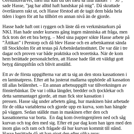
Öresundsvarvet, men hur kan du det med så fina händer”? ”Jo”,
sade Hasse, ”jag har alltid haft handskar på mig”. Då skrattade
överläraren rakt ut, och Hasse förstod att de tagit dem båda hela
tiden i logen för att ha tillhört en annan nivå än de gjorde.
Hasse hade haft ont i ryggen och läste då en verkmästarkurs på
NKI. Han hade under kursens gång ingen människa att fråga, men
fick trots det ett bra betyg. – Med sina papper sökte Hasse arbete på
”Ättikan” i Perstorp och då blev Hasse och en arbetskamrat sända
till Stockholm för att testas på Arbetsledarinstitutet. De var där i tre
dagar och proven var både praktiska och teoretiska. När de kom
hem berättade personalchefen, att Hasse hade fått ett väldigt gott
betyg däruppifrån och blivit anställd.
Ett av de första uppgifterna var att ta sig an den stora kassationen i
en laminatpress. Efter att ha justerat mallarna upphörde all kassation
till allas belåtenhet. – En annan arbetsuppgift var tillverkningen av
fönsterbänkar. De var i olika längder, bredder och tjocklekar och
detta sammantaget gjorde, att man fick stor kassation i
pressen. Hasse såg under arbetets gång, hur maskinen bäst arbetade
för de olika variablerna och gjorde upp en kurva, som han hängde
på väggen. Sedan ställde man in maskinen efter den och
kassationerna var borta. En dag kom överingenjören ned och såg
kurvan och tog den med sig. Efter ett par dag kom han igen med den
inom glas och ram och frågade då hur kurvan kommit till stånd.
Hasse berättade då att han gjort den efter olika prov.