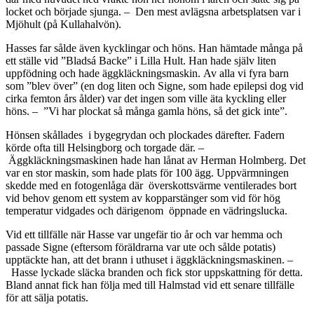
locket och började sjunga. – Den mest avlägsna arbetsplatsen var i
Mjöhult (på Kullahalvön).
Hasses far sålde även kycklingar och höns. Han hämtade många på
ett ställe vid ”Bladsá Backe” i Lilla Hult. Han hade själv liten
uppfödning och hade äggkläckningsmaskin. Av alla vi fyra barn
som ”blev över” (en dog liten och Signe, som hade epilepsi dog vid
cirka femton års ålder) var det ingen som ville äta kyckling eller
höns. – ”Vi har plockat så många gamla höns, så det gick inte”.
Hönsen skållades i bygegrydan och plockades därefter. Fadern
körde ofta till Helsingborg och torgade där. –
Äggkläckningsmaskinen hade han lånat av Herman Holmberg. Det
var en stor maskin, som hade plats för 100 ägg. Uppvärmningen
skedde med en fotogenlåga där överskottsvärme ventilerades bort
vid behov genom ett system av kopparstänger som vid för hög
temperatur vidgades och därigenom öppnade en vädringslucka.
Vid ett tillfälle när Hasse var ungefär tio år och var hemma och
passade Signe (eftersom föräldrarna var ute och sålde potatis)
upptäckte han, att det brann i uthuset i äggkläckningsmaskinen. –
Hasse lyckade släcka branden och fick stor uppskattning för detta.
Bland annat fick han följa med till Halmstad vid ett senare tillfälle
för att sälja potatis.