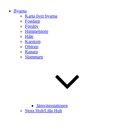
Byarna
Karta över byarna
Fogdarp
Förslöv
Himmelstorp
Håle
Karstorp
Olstorp
Ranarp
Slammarp
Järnvägsstationen
Stora Hult/Lilla Hult