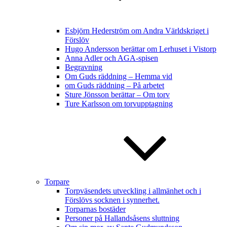
Esbjörn Hederström om Andra Världskriget i
Förslöv
Hugo Andersson berättar om Lerhuset i Vistorp
Anna Adler och AGA-spisen
Begravning
Om Guds räddning – Hemma vid
om Guds räddning – På arbetet
Sture Jönsson berättar – Om torv
Ture Karlsson om torvupptagning
Torpare
Torpväsendets utveckling i allmänhet och i
Förslövs socknen i synnerhet.
Torparnas bostäder
Personer på Hallandsåsens sluttning