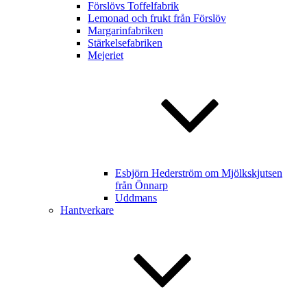
Förslövs Toffelfabrik
Lemonad och frukt från Förslöv
Margarinfabriken
Stärkelsefabriken
Mejeriet
Esbjörn Hederström om Mjölkskjutsen
från Önnarp
Uddmans
Hantverkare