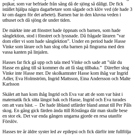
pojkar, som var befriade från sång då de sjöng så dåligt. De fick
istället hjälpa några dagarbetare som sågade och klöv ved (de hade 3
kr om dagen för det arbetet). Barnen bar in den kluvna veden i
uthuset och då sjöng de under tiden.
De märkte inte att fönstret hade öppnats och barnen, som hade
sånglektion, stod i fönstret och lyssnade. Då frågade läraren ”var
dom eller vi som hade sånglektion”. Under en period hade Hasse
Vinke som lärare och han slog ofta barnen på fingrarna med den
vassa kanten på linjalen.
Hasses far fick gå upp och tala med Vinke och sade att ”slår du
Hasse en gång till så kommer du att få slag tillbaka.” Därefter slog
Vinke inte Hasse mer. De skolkamrater Hasse kom ihåg var Ingrid
Adler, Eva Holmström, Ingrid Mattsson, Eina Andersson och Malte
Karlsson
Skälet att han kom ihåg Ingrid och Eva var att de som var bäst i
matematik fick sitta längst bak och Hasse, Ingrid och Eva turades
om att vara bäst. – De hade libland utfärder bland annat till Per Påls
skog. En gång gick färden ända ttill Röstånga där man skulle bese
en stor ek. Det var enda gången ungarna gjorde en resa utanför
Förslöv.
Hasses tre år äldre syster led av epilepsi och fick därför inte fullfölja