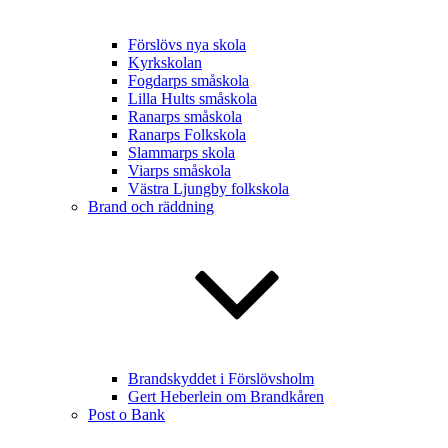
Förslövs nya skola
Kyrkskolan
Fogdarps småskola
Lilla Hults småskola
Ranarps småskola
Ranarps Folkskola
Slammarps skola
Viarps småskola
Västra Ljungby folkskola
Brand och räddning
Brandskyddet i Förslövsholm
Gert Heberlein om Brandkåren
Post o Bank