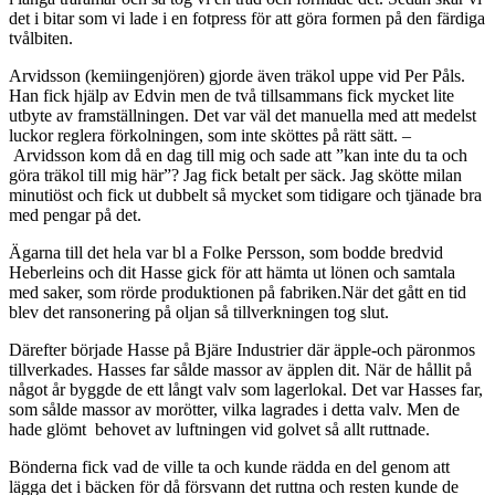
det i bitar som vi lade i en fotpress för att göra formen på den färdiga
tvålbiten.
Arvidsson (kemiingenjören) gjorde även träkol uppe vid Per Påls.
Han fick hjälp av Edvin men de två tillsammans fick mycket lite
utbyte av framställningen. Det var väl det manuella med att medelst
luckor reglera förkolningen, som inte sköttes på rätt sätt. –
Arvidsson kom då en dag till mig och sade att ”kan inte du ta och
göra träkol till mig här”? Jag fick betalt per säck. Jag skötte milan
minutiöst och fick ut dubbelt så mycket som tidigare och tjänade bra
med pengar på det.
Ägarna till det hela var bl a Folke Persson, som bodde bredvid
Heberleins och dit Hasse gick för att hämta ut lönen och samtala
med saker, som rörde produktionen på fabriken.När det gått en tid
blev det ransonering på oljan så tillverkningen tog slut.
Därefter började Hasse på Bjäre Industrier där äpple-och päronmos
tillverkades. Hasses far sålde massor av äpplen dit. När de hållit på
något år byggde de ett långt valv som lagerlokal. Det var Hasses far,
som sålde massor av morötter, vilka lagrades i detta valv. Men de
hade glömt behovet av luftningen vid golvet så allt ruttnade.
Bönderna fick vad de ville ta och kunde rädda en del genom att
lägga det i bäcken för då försvann det ruttna och resten kunde de