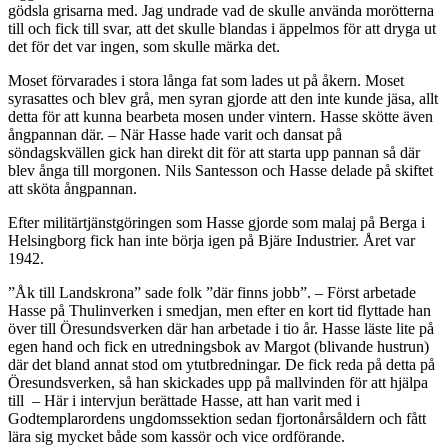
gödsla grisarna med. Jag undrade vad de skulle använda morötterna
till och fick till svar, att det skulle blandas i äppelmos för att dryga ut
det för det var ingen, som skulle märka det.
Moset förvarades i stora långa fat som lades ut på åkern. Moset
syrasattes och blev grå, men syran gjorde att den inte kunde jäsa, allt
detta för att kunna bearbeta mosen under vintern. Hasse skötte även
ångpannan där. – När Hasse hade varit och dansat på
söndagskvällen gick han direkt dit för att starta upp pannan så där
blev ånga till morgonen. Nils Santesson och Hasse delade på skiftet
att sköta ångpannan.
Efter militärtjänstgöringen som Hasse gjorde som malaj på Berga i
Helsingborg fick han inte börja igen på Bjäre Industrier. Året var
1942.
”Åk till Landskrona” sade folk ”där finns jobb”. – Först arbetade
Hasse på Thulinverken i smedjan, men efter en kort tid flyttade han
över till Öresundsverken där han arbetade i tio år. Hasse läste lite på
egen hand och fick en utredningsbok av Margot (blivande hustrun)
där det bland annat stod om ytutbredningar. De fick reda på detta på
Öresundsverken, så han skickades upp på mallvinden för att hjälpa
till – Här i intervjun berättade Hasse, att han varit med i
Godtemplarordens ungdomssektion sedan fjortonårsåldern och fått
lära sig mycket både som kassör och vice ordförande.