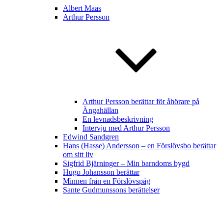
Albert Maas
Arthur Persson
Arthur Persson berättar för åhörare på
Ängahällan
En levnadsbeskrivning
Intervju med Arthur Persson
Edwind Sandgren
Hans (Hasse) Andersson – en Förslövsbo berättar
om sitt liv
Sigfrid Bjärninger – Min barndoms bygd
Hugo Johansson berättar
Minnen från en Förslövspåg
Sante Gudmunssons berättelser