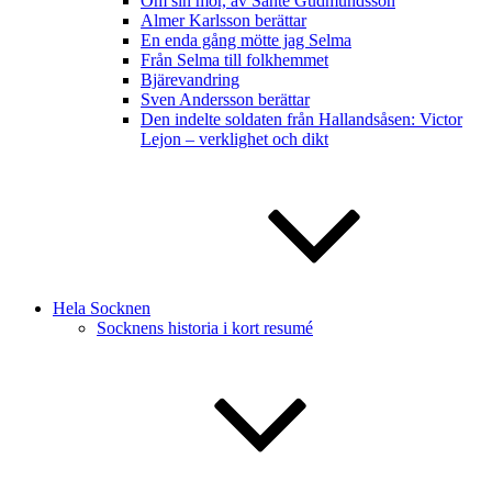
Om sin mor, av Sante Gudmundsson
Almer Karlsson berättar
En enda gång mötte jag Selma
Från Selma till folkhemmet
Bjärevandring
Sven Andersson berättar
Den indelte soldaten från Hallandsåsen: Victor
Lejon – verklighet och dikt
Hela Socknen
Socknens historia i kort resumé