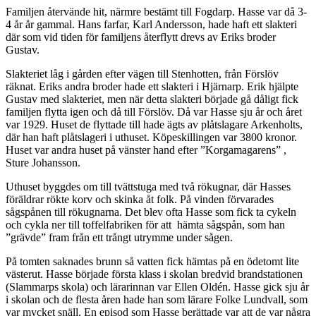
Familjen återvände hit, närmre bestämt till Fogdarp. Hasse var då 3-
4 år år gammal. Hans farfar, Karl Andersson, hade haft ett slakteri
där som vid tiden för familjens återflytt drevs av Eriks broder
Gustav.
Slakteriet låg i gården efter vägen till Stenhotten, från Förslöv
räknat. Eriks andra broder hade ett slakteri i Hjärnarp. Erik hjälpte
Gustav med slakteriet, men när detta slakteri började gå dåligt fick
familjen flytta igen och då till Förslöv. Då var Hasse sju år och året
var 1929. Huset de flyttade till hade ägts av plåtslagare Arkenholts,
där han haft plåtslageri i uthuset. Köpeskillingen var 3800 kronor.
Huset var andra huset på vänster hand efter ”Korgamagarens” ,
Sture Johansson.
Uthuset byggdes om till tvättstuga med två rökugnar, där Hasses
föräldrar rökte korv och skinka åt folk. På vinden förvarades
sågspånen till rökugnarna. Det blev ofta Hasse som fick ta cykeln
och cykla ner till toffelfabriken för att hämta sågspån, som han
”grävde” fram från ett trångt utrymme under sågen.
På tomten saknades brunn så vatten fick hämtas på en ödetomt lite
västerut. Hasse började första klass i skolan bredvid brandstationen
(Slammarps skola) och lärarinnan var Ellen Oldén. Hasse gick sju år
i skolan och de flesta åren hade han som lärare Folke Lundvall, som
var mycket snäll. En episod som Hasse berättade var att de var några