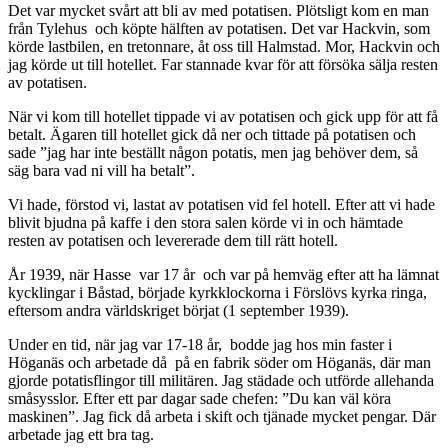
Det var mycket svårt att bli av med potatisen. Plötsligt kom en man
från Tylehus och köpte hälften av potatisen. Det var Hackvin, som
körde lastbilen, en tretonnare, åt oss till Halmstad. Mor, Hackvin och
jag körde ut till hotellet. Far stannade kvar för att försöka sälja resten
av potatisen.
När vi kom till hotellet tippade vi av potatisen och gick upp för att få
betalt. Ägaren till hotellet gick då ner och tittade på potatisen och
sade ”jag har inte beställt någon potatis, men jag behöver dem, så
säg bara vad ni vill ha betalt”.
Vi hade, förstod vi, lastat av potatisen vid fel hotell. Efter att vi hade
blivit bjudna på kaffe i den stora salen körde vi in och hämtade
resten av potatisen och levererade dem till rätt hotell.
År 1939, när Hasse var 17 år och var på hemväg efter att ha lämnat
kycklingar i Båstad, började kyrkklockorna i Förslövs kyrka ringa,
eftersom andra världskriget börjat (1 september 1939).
Under en tid, när jag var 17-18 år, bodde jag hos min faster i
Höganäs och arbetade då på en fabrik söder om Höganäs, där man
gjorde potatisflingor till militären. Jag städade och utförde allehanda
småsysslor. Efter ett par dagar sade chefen: ”Du kan väl köra
maskinen”. Jag fick då arbeta i skift och tjänade mycket pengar. Där
arbetade jag ett bra tag.