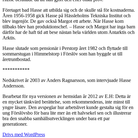
Företaget bad Hasse att utbilda sig och de skulle stå för kostnaderna.
Åren 1956-1958 gick Hasse på Hässleholms Tekniska Institut och
blev ingenjör. De gav också Margot ett arbete. När Hasse kom
tillbaks blev han produktionschef. – Hasse och Margot har inga barn
därför har de haft tid att bese nästan hela världen utom Antarktis och
Arktis.
Hasse slutade som pensionär i Perstorp året 1982 och flyttade till
sommarstugan i Himmelstorp i Förslöv som han byggde ut till
åretruntbostad.
***********
Nedskrivet år 2003 av Anders Ragnarsson, som intervjuade Hasse
Andersson.
Bearbetat för nya versionen av hemsidan år 2012 av E.H: Detta är
en mycket tänkvärd berättelse, som rekommenderas, inte minst till
yngre läsare. Den avspeglar hur arbetslivet kunde gestalta sig för en
ung Förslövsbo för bara lite mer än ett halvsekel sen och illustrerar
bra den snabba samhällsutvecklingen under bara ett par
generationer.
Drivs med WordPress