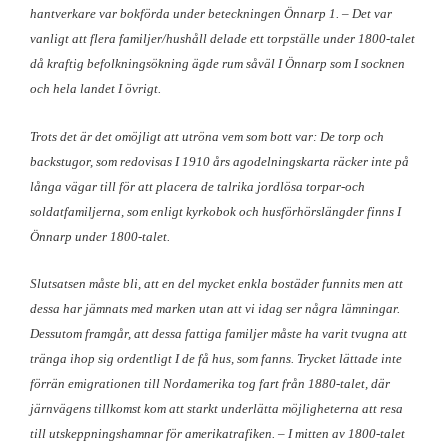
hantverkare var bokförda under beteckningen Önnarp 1. – Det var
vanligt att flera familjer/hushåll delade ett torpställe under 1800-talet
då kraftig befolkningsökning ägde rum såväl I Önnarp som I socknen
och hela landet I övrigt.
Trots det är det omöjligt att utröna vem som bott var: De torp och
backstugor, som redovisas I 1910 års agodelningskarta räcker inte på
långa vägar till för att placera de talrika jordlösa torpar-och
soldatfamiljerna, som enligt kyrkobok och husförhörslängder finns I
Önnarp under 1800-talet.
Slutsatsen måste bli, att en del mycket enkla bostäder funnits men att
dessa har jämnats med marken utan att vi idag ser några lämningar.
Dessutom framgår, att dessa fattiga familjer måste ha varit tvugna att
tränga ihop sig ordentligt I de få hus, som fanns. Trycket lättade inte
förrän emigrationen till Nordamerika tog fart från 1880-talet, där
järnvägens tillkomst kom att starkt underlätta möjligheterna att resa
till utskeppningshamnar för amerikatrafiken. – I mitten av 1800-talet