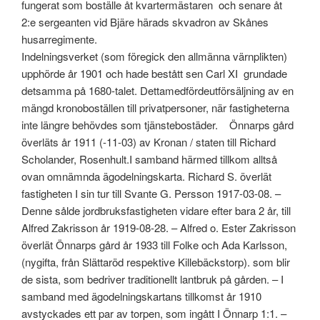
fungerat som boställe åt kvartermästaren och senare åt
2:e sergeanten vid Bjäre härads skvadron av Skånes
husarregimente.
Indelningsverket (som föregick den allmänna värnplikten)
upphörde år 1901 och hade bestått sen Carl XI grundade
detsamma på 1680-talet. Dettamedfördeutförsäljning av en
mängd kronoboställen till privatpersoner, när fastigheterna
inte längre behövdes som tjänstebostäder. Önnarps gård
överläts år 1911 (-11-03) av Kronan / staten till Richard
Scholander, Rosenhult.I samband härmed tillkom alltså
ovan omnämnda ägodelningskarta. Richard S. överlät
fastigheten I sin tur till Svante G. Persson 1917-03-08. –
Denne sålde jordbruksfastigheten vidare efter bara 2 år, till
Alfred Zakrisson år 1919-08-28. – Alfred o. Ester Zakrisson
överlät Önnarps gård år 1933 till Folke och Ada Karlsson,
(nygifta, från Slättaröd respektive Killebäckstorp). som blir
de sista, som bedriver traditionellt lantbruk på gården. – I
samband med ägodelningskartans tillkomst år 1910
avstyckades ett par av torpen, som ingått I Önnarp 1:1. –