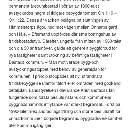
permanent åretruntbostad I början av 1960-talet
avstyckades några ej tidigare bebygda tomter: Ön 1:19 –
Ön 1:22. Dessa är vackert belägna på sluttningen av
Himmelstorps ägor, ned mot vägen mellan Önnarps gård
och Håle. – Efterhand uppfördes där små boningshus av
fritidsbostadstyp. Därefter, ungefär från mitten av 1960-talet
och c:a 30 år framöver, gällde ett generellt byggförbud för
nya fastigheter samt utökning av befintliga fastigheter I
Båstads kommun. – Man motiverade bygg-och
avstyckningsstoppet med behov av generalplan för
kommunen. I princip stoppades all ny, strandnära
fritidsbebyggelse utanför tätort eller områden med godkänd
detaljplan. Länsstyrelsen I dåvarande Kristianstadss län
fungerade som första beslutsinstans och kommunens
byggnadsnämnds inflytande var starkt begränsat. Först på
1990-talet med ändrad lagstiftning och större beslutsrätt för
primärkommuner, började begränsad byggnadsverksamhet
åter komma igång igen.