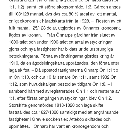
1:1, 1:2) samt ett större skogsområde, 1:3. Gården anges
till 103/128 mantal, dvs dvs c:a 80 % areal av ett mantal,
enligt ekonomisk häradskarta från år 1928. – Resten av ett
fullt mantal, 25/128 delar, utgjordes av Önnarps kronopark,
ägdes av kronan. Från Önnarps gård har från slutet av
1800-talet och under 1900-talet ett antal avstyckningar
gjorts och nya fastigheter har bildats ur de ursprungliga
beteckningarna. Första avsöndringarna gjordes kring år
1910, då en ägodelningskarta upprättades, den första efter
laga skiftet. – Då uppstod fastigheterna Önnarp Ön 1:1 t o
m Ön 1:10, och c.a 10 år senare Ön 1:11, samt 1932 Ön
1:12, som huvudskaligen bestod av tidigare Ön 1:8. – I
samband härrmed avregistrerades Ön 1:1 och resterna av
1:1, efter första omgången avstyckningar, blev Ön 1:2.
Storskifte genomfördes 1818-1820 och laga skifte
fastställdes c:a 1827/1828 samtidigt med att angränsande
fastigheter i Grevie socken t.ex Atteköp skiftades och
uppmättes. Önnarp har varit en kronoegendom och