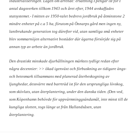
industrialiseringen. Lagen om arrende: ersättning I pengar ist för I
antal dagsverken tillkom 1943 och året efter, 1944 avskaffades
statsystemet.- I mitten av 1950-talet bedrevs jordbruk på åtminstone 2
mindre enheter på c.a 5 ha, förutom på Önnarps gård men ingen ny,
lantbrukande generation tog därefter vid, utan samtliga små enheter
blev sommarnöjen alternativt bostäder där ägarna försörjde sig på
annan typ av arbete än jordbruk.
Den drastiskt minskade djurhållningen märktes tydligt redan efter
några decennier: >> ökad igenväxt och förbuskning av tidigare ängs-
och betesmark tillsammans med planerad återbeskogning av
ljunghedar, dessvärre med barrträd ist för den ursprungliga lövskog,
som skövlats, utan återplantering, under den danska tiden. (Den ved,
som Köpenhamn behövde för uppvärmninggsändamål, inte minst till de
kungliga slotten, togs länge ut från Hallandsåsen, utan
återplantering.