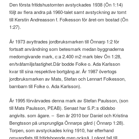
Den första fritidshustomten avstyckades 1938 (Ön 1:14)
följt av flera andra på 1960-talet samt avstyckning av tomt
till Kerstin Andreasson f. Folkesson för året-om bostad (Ön
1:27).
År 1973 avyttrades jordbruksmarken till Önnarp 1:2 för
fortsatt användning som betesmark medan byggnaderna
medomgivande mark, c:a 2.400 m2 mark blev Ön 1:28,
en/tvåfamiljsfastighet.Där bodde Folke o. Ada Karlsson
kvar till sina respektive bortgång.ar. År 1987 övertogs
jordbruksmarken av Mats, Stefan och Lennart Folkesson,
barnbarn till Folke o. Ada Karlsson).
År 1995 förvärvades denna mark av Stefan Paulsson, (son
till Mats Paulsson, PEAB). Senast har S.P.:s dödsbo
angivits. som ägare. – Sen år 2010 bor Daniel och Kristina
Bengtsson på ursprungliga Önnarps gård ( Önnarp 1:28).
Torpen, som avstyckades kring 1910, har efterhand
omvandlats till fritidsboende men också. I något fall till