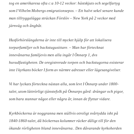
tog en amerikaresa ofta c:a 10-12 veckor: hästskjuts och segelfartyg
som I Vilhelm Mobergs emigrationsepos. – Ett halvt sekel senare kunde
man tillryggalägga sträckan Förslöv – New York på 2 veckor med
järnväg och ångbåt.
Husförhörslängderna är inte till mycket hjälp för att lokalisera
torparfamiljer och backstugusittare. – Man har förtecknat
innevånarna familjevis men alla ingår I Önnarp 1, dvs
huvudfastigheten. De oregistrerade torpen och backstugorna existerar
inte I kyrkans böcker I form av närmre adresser eller lägesangivelser.
Vi har lyckats förteckna nästan alla, som levt I Önnarp under 1800-
talet, utom lättrörligt tjänstefolk på Önnarps gård: drängar och pigor,
som bara stannar något eller några år, innan de flyttar vidare.
Kyrkböckerna är noggranna men ställvis otroligt svårtydda isht på
1840-1860-talet, då böckernas kolumner räcker dåligt till för den
ökande rörligheten bland innevånarna.. Den dåvarande kyrkoherden