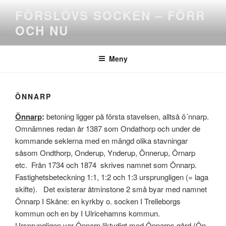
Hoppa
FÖRSLÖVS SOCKEN – FÖRR
till
OCH NU
innehåll
Meny
ÖNNARP
Önnarp
:
betoning ligger på första stavelsen, alltså ö´nnarp.
Omnämnes redan år 1387 som Ondathorp och under de
kommande seklerna med en mängd olika stavningar
såsom Ondthorp, Onderup, Ynderup, Önnerup, Örnarp
etc. Från 1734 och 1874 skrives namnet som Önnarp.
Fastighetsbeteckning 1:1, 1:2 och 1:3 ursprungligen (= laga
skifte). Det existerar åtminstone 2 små byar med namnet
Önnarp I Skåne: en kyrkby o. socken I Trelleborgs
kommun och en by I Ulricehamns kommun.
Ursprungligen var Önnarp liktydigt med Önnarps gård (Ön