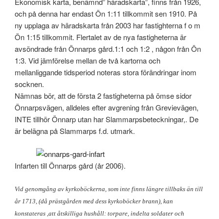
Ekonomisk karta, benämnd” häradskarta”, finns från 1926,
och på denna har endast Ön 1:11 tillkommit sen 1910. På
ny upplaga av häradskarta från 2003 har fastighterna f o m
Ön 1:15 tillkommit. Flertalet av de nya fastigheterna är
avsöndrade från Önnarps gård.1:1 och 1:2 , någon från Ön
1:3. Vid jämförelse mellan de två kartorna och
mellanliggande tidsperiod noteras stora förändringar inom
socknen.
Nämnas bör, att de första 2 fastigheterna på ömse sidor
Önnarpsvägen, alldeles efter avgrening från Grevievägen,
INTE tillhör Önnarp utan har Slammarpsbeteckningar,. De
är belägna på Slammarps f.d. utmark.
Infarten till Önnarps gård (år 2006).
Vid genomgång av kyrkoböckerna, som inte finns längre tillbaks än till
år 1713, (då prästgården med dess kyrkoböcker brann), kan
konstateras ,att åtskilliga hushåll: torpare, indelta soldater och