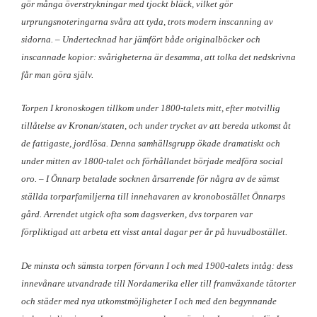
gör många överstrykningar med tjockt bläck, vilket gör
urprungsnoteringarna svåra att tyda, trots modern inscanning av
sidorna. – Undertecknad har jämfört både originalböcker och
inscannade kopior: svårigheterna är desamma, att tolka det nedskrivna
får man göra själv.
Torpen I kronoskogen tillkom under 1800-talets mitt, efter motvillig
tillåtelse av Kronan/staten, och under trycket av att bereda utkomst åt
de fattigaste, jordlösa. Denna samhällsgrupp ökade dramatiskt och
under mitten av 1800-talet och förhållandet började medföra social
oro. – I Önnarp betalade socknen årsarrende för några av de sämst
ställda torparfamiljerna till innehavaren av kronobostället Önnarps
gård. Arrendet utgick ofta som dagsverken, dvs torparen var
förpliktigad att arbeta ett visst antal dagar per år på huvudbostället.
De minsta och sämsta torpen förvann I och med 1900-talets intåg: dess
innevånare utvandrade till Nordamerika eller till framväxande tätorter
och städer med nya utkomstmöjligheter I och med den begynnande