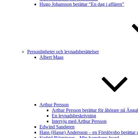
Hugo Johansson berättar “En dag i affären”
Personligheter och levnadsberättelser
Albert Maas
Arthur Persson
Arthur Persson berättar för åhörare på Änga
En levnadsbeskrivning
Intervju med Arthur Persson
Edwind Sandgren
Hans (Hasse) Andersson – en Förslövsbo berättar o
Sigfrid Bjärninger – Min barndoms bygd