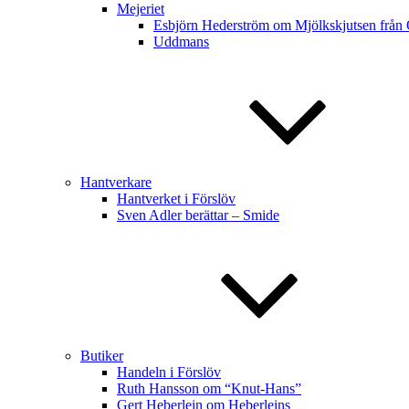
Mejeriet
Esbjörn Hederström om Mjölkskjutsen från
Uddmans
Hantverkare
Hantverket i Förslöv
Sven Adler berättar – Smide
Butiker
Handeln i Förslöv
Ruth Hansson om “Knut-Hans”
Gert Heberlein om Heberleins