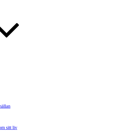
hällan
m sitt liv