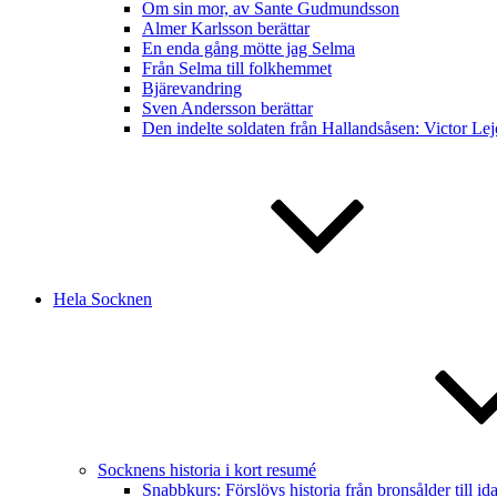
Om sin mor, av Sante Gudmundsson
Almer Karlsson berättar
En enda gång mötte jag Selma
Från Selma till folkhemmet
Bjärevandring
Sven Andersson berättar
Den indelte soldaten från Hallandsåsen: Victor Lej
Hela Socknen
Socknens historia i kort resumé
Snabbkurs: Förslövs historia från bronsålder till ida