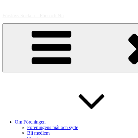
Hoppa
till
Förslövs Socken – Förr och Nu
innehåll
Om Föreningen
Föreningens mål och syfte
Bli medlem