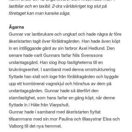
lastbilar och en taxibil. 2-dra världskriget tog slut på
företaget kan man kanske säga.
Ägarna
Gunnar var lantbrukare och ungkarl och hade några år före
åkeristarten tagit över föräldragården. Han hade även köpt
in en intilliggande gård av sin farbror Axel Hedlund. Den
senare hade varit Gunnars farfar Nils Svenssons
undantagsgård. Han slog ihop fastigheterna till en
brukningsenhet. I samband med denna omstrukturering
flyttade han stall och loge från föräldragården och byggde
upp ett kombinerat vagnskjul och hönshus av dem på
undantagsgården. Gunnar hade så återfört den
stamfastighet, som hans farfar en gång köpt, när denne
flyttade in i Håle från Viarpshult.
Gunnar hade i samband med åkeristarten flyttat
tillsammans med sin mor Paulina och lillasystrar Elsa och
Valborg till det nya hemmet.