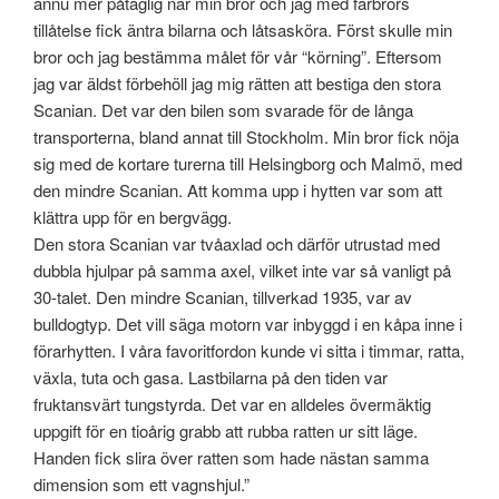
ännu mer påtaglig när min bror och jag med farbrors
tillåtelse fick äntra bilarna och låtsasköra. Först skulle min
bror och jag bestämma målet för vår “körning”. Eftersom
jag var äldst förbehöll jag mig rätten att bestiga den stora
Scanian. Det var den bilen som svarade för de långa
transporterna, bland annat till Stockholm. Min bror fick nöja
sig med de kortare turerna till Helsingborg och Malmö, med
den mindre Scanian. Att komma upp i hytten var som att
klättra upp för en bergvägg.
Den stora Scanian var tvåaxlad och därför utrustad med
dubbla hjulpar på samma axel, vilket inte var så vanligt på
30-talet. Den mindre Scanian, tillverkad 1935, var av
bulldogtyp. Det vill säga motorn var inbyggd i en kåpa inne i
förarhytten. I våra favoritfordon kunde vi sitta i timmar, ratta,
växla, tuta och gasa. Lastbilarna på den tiden var
fruktansvärt tungstyrda. Det var en alldeles övermäktig
uppgift för en tioårig grabb att rubba ratten ur sitt läge.
Handen fick slira över ratten som hade nästan samma
dimension som ett vagnshjul.”