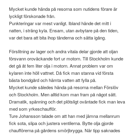
Mycket kunde hända på resorna som nutidens förare är
lyckligt förskonade från.
Punkteringar var mest vanligt. Ibland hände det mitt i
natten, i sträng kyla. Ensam, utan avbytare på den tiden,
var det bara att bita ihop tänderna och sätta igång.
Förslitning av lager och andra vitala delar gjorde att oljan
försvann oroväckande fort ur motorn. Till Stockholm kunde
det gå åt fem liter olja i motorn. Annat problem var om
kylaren inte höll vattnet. Då fick man stanna vid första
bästa bondgård och hämta vatten att fylla på.
Mycket kunde således hända på resorna mellan Förslöv
och Stockholm. Men alltid kom man fram på något sätt.
Dramatik, spänning och det plötsligt oväntade fick man leva
med som yrkeschaufför.
Ture Johansson talade om att han med jämna mellanrum
fick sota, slipa och justera ventilerna. Bytte olja gjorde
chaufförerna på gårdens smörjbrygga. När tipp saknades