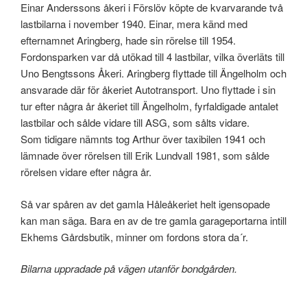
Einar Anderssons åkeri i Förslöv köpte de kvarvarande två
lastbilarna i november 1940. Einar, mera känd med
efternamnet Aringberg, hade sin rörelse till 1954.
Fordonsparken var då utökad till 4 lastbilar, vilka överläts till
Uno Bengtssons Åkeri. Aringberg flyttade till Ängelholm och
ansvarade där för åkeriet Autotransport. Uno flyttade i sin
tur efter några år åkeriet till Ängelholm, fyrfaldigade antalet
lastbilar och sålde vidare till ASG, som sålts vidare.
Som tidigare nämnts tog Arthur över taxibilen 1941 och
lämnade över rörelsen till Erik Lundvall 1981, som sålde
rörelsen vidare efter några år.
Så var spåren av det gamla Håleåkeriet helt igensopade
kan man säga. Bara en av de tre gamla garageportarna intill
Ekhems Gårdsbutik, minner om fordons stora da´r.
Bilarna uppradade på vägen utanför bondgården.