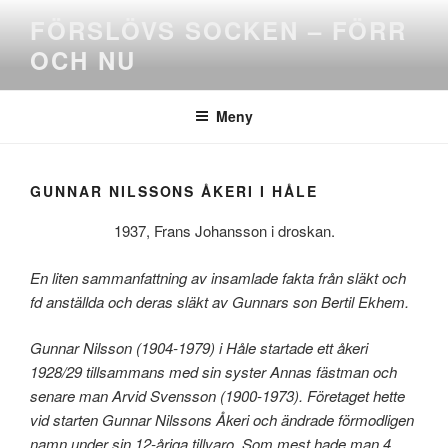
Hoppa
FÖRSLÖVS SOCKEN – FÖRR
till
OCH NU
innehåll
Meny
GUNNAR NILSSONS ÅKERI I HÅLE
1937, Frans Johansson i droskan.
En liten sammanfattning av insamlade fakta från släkt och
fd anställda och deras släkt av Gunnars son Bertil Ekhem.
Gunnar Nilsson (1904-1979) i Håle startade ett åkeri
1928/29 tillsammans med sin syster Annas fästman och
senare man Arvid Svensson (1900-1973). Företaget hette
vid starten Gunnar Nilssons Åkeri och ändrade förmodligen
namn under sin 12-åriga tillvaro. Som mest hade man 4