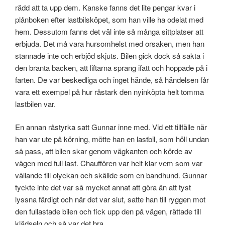
rädd att ta upp dem. Kanske fanns det lite pengar kvar i
plånboken efter lastbilsköpet, som han ville ha odelat med
hem. Dessutom fanns det väl inte så många sittplatser att
erbjuda. Det må vara hursomhelst med orsaken, men han
stannade inte och erbjöd skjuts. Bilen gick dock så sakta i
den branta backen, att liftarna sprang ifatt och hoppade på i
farten. De var beskedliga och inget hände, så händelsen får
vara ett exempel på hur råstark den nyinköpta helt tomma
lastbilen var.
En annan råstyrka satt Gunnar inne med. Vid ett tillfälle när
han var ute på körning, mötte han en lastbil, som höll undan
så pass, att bilen skar genom vägkanten och körde av
vägen med full last. Chauffören var helt klar vem som var
vållande till olyckan och skällde som en bandhund. Gunnar
tyckte inte det var så mycket annat att göra än att tyst
lyssna färdigt och när det var slut, satte han till ryggen mot
den fullastade bilen och fick upp den på vägen, rättade till
klädseln och så var det bra.