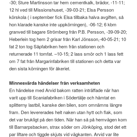
-30; Sture Martinsson tar hem cementkalk, brädor, -11-11;
12 hl ved till Missionshuset, -39-03-21; Elsa Persson
körskola ( i september fick Elsa tillbaka halva avgiften, så
hon klarade kanske inte uppkörningen), -06-12; 6 kbm
granved till bagare Strömberg från P.B. Persson, -39-09-20;
Heberlein tog hem 2 grisar från Karl Jönsson,-40-05-21; 10
fat 2 ton tog Såpfabriken hem från stationen och
returnerade 11 tomfat. –10-15; 2 lass smör och 1 lass fett
om 7 fat från Margarinfabriken till stationen och detta var
den sista körningen för åkeriet.
Minnesvärda händelser från verksamheten
En händelse med Arvid bakom ratten inträffade när han
varit upp till Scaniafabriken i Södertälje och hämtat en
splitterny lastbil, kanske den bilen, som omnämns längre
fram. Den levererades helt naken utan hytt och flak, som
det var brukligt på den tiden. När han så på hemvägen kom
till Barnarpsbacken, strax söder om Jönköping, stod det ett
par liftare och tiggde skjuts vid vägkanten. Arvid var lite