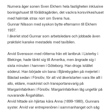
Numera äger sonen Sven Ekhem hela fastigheten inklusive
boningshuset till föräldragården, det vackra korsvirkeshuset
med halmtak strax norr om Svens hus.
Gunnar Nilsson med syskon bytte efternamn till Ekhem
1937.
I åkeriet stod Gunnar som arbetsledare och jobbade även
praktiskt kanske mestadels med taxibilen.
Arvid Svensson med rötterna från ett lantbruk i Listerby i
Blekinge, hade tänkt sig till Amerika, men ångrade sig i
sista minuten i hamnen i Göteborg. Han drogs istället
söderut. Han började sin bana i Bjärebygden på mejeriet i
Båstad sedan i Förslöv, för att vid åkeristarten vara lite allt i
allo, eldare, maskinist och transportansvarig på
Margarinfabriken i Förslöv. Margarinfabriken låg ungefär på
nuvarande Ängahällan.
Arvid hittade sin hjärtas kära Anna (1899-1980), Gunnars
syster. Arvid var entreprenören i sammanhanget och såg