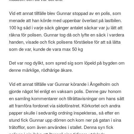
Vid ett annat tillfälle blev Gunnar stoppad av en polis, som
menade att han körde med uppenbar överlast på lastbilen.
100 kg säd i varje säck gånger antalet säckar var ju lätt att
räkna för polisen. Gunnar tog då och lyfte en säck i vardera
handen, visade och fick polisens förståelse för att så lätta
som de var, kunde de vara max 50 kg
Det var nog dylikt, som spred sig som löpeld på bygden om
denne märklige, rödhårige åkare.
Vid ett annat tillfälle var Gunnar körande i Ängelholm och
gjorde något fel enligt en vaksam polis. Denne gav honom
en samling kommentarer och tillrättavisningar om hans sätt
att framföra fordonet via sidofönstret. Körkortet och andra
papper skulle i sedvanlig ordning inspekteras, så efter en
stund fick Gunnar upp dörren och kom ner på gatan i sina
trätofflor, som även användes i stallet. Denna syn fick