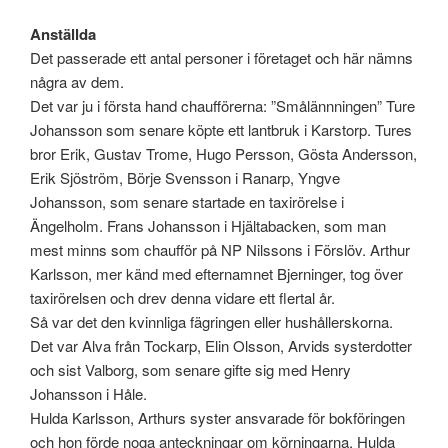
Anställda
Det passerade ett antal personer i företaget och här nämns
några av dem.
Det var ju i första hand chaufförerna: ”Smålännningen” Ture
Johansson som senare köpte ett lantbruk i Karstorp. Tures
bror Erik, Gustav Trome, Hugo Persson, Gösta Andersson,
Erik Sjöström, Börje Svensson i Ranarp, Yngve
Johansson, som senare startade en taxirörelse i
Ängelholm. Frans Johansson i Hjältabacken, som man
mest minns som chaufför på NP Nilssons i Förslöv. Arthur
Karlsson, mer känd med efternamnet Bjerninger, tog över
taxirörelsen och drev denna vidare ett flertal år.
Så var det den kvinnliga fägringen eller hushållerskorna.
Det var Alva från Tockarp, Elin Olsson, Arvids systerdotter
och sist Valborg, som senare gifte sig med Henry
Johansson i Håle.
Hulda Karlsson, Arthurs syster ansvarade för bokföringen
och hon förde noga anteckningar om körningarna. Hulda