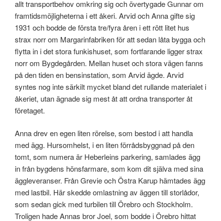
allt transportbehov omkring sig och övertygade Gunnar om
framtidsmöjligheterna i ett åkeri. Arvid och Anna gifte sig
1931 och bodde de första tre/fyra åren i ett rött litet hus
strax norr om Margarinfabriken för att sedan låta bygga och
flytta in i det stora funkishuset, som fortfarande ligger strax
norr om Bygdegården. Mellan huset och stora vägen fanns
på den tiden en bensinstation, som Arvid ägde. Arvid
syntes nog inte särkilt mycket bland det rullande materialet i
åkeriet, utan ägnade sig mest åt att ordna transporter åt
företaget.
Anna drev en egen liten rörelse, som bestod i att handla
med ägg. Hursomhelst, i en liten förrådsbyggnad på den
tomt, som numera är Heberleins parkering, samlades ägg
in från bygdens hönsfarmare, som kom dit själva med sina
äggleveranser. Från Grevie och Östra Karup hämtades ägg
med lastbil. Här skedde omlastning av äggen till storlådor,
som sedan gick med turbilen till Örebro och Stockholm.
Troligen hade Annas bror Joel, som bodde i Örebro hittat