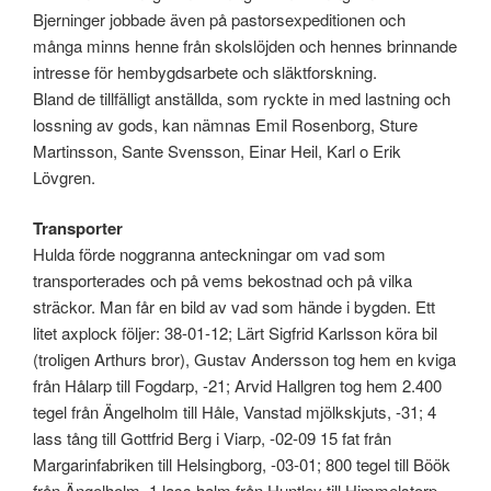
Bjerninger jobbade även på pastorsexpeditionen och
många minns henne från skolslöjden och hennes brinnande
intresse för hembygdsarbete och släktforskning.
Bland de tillfälligt anställda, som ryckte in med lastning och
lossning av gods, kan nämnas Emil Rosenborg, Sture
Martinsson, Sante Svensson, Einar Heil, Karl o Erik
Lövgren.
Transporter
Hulda förde noggranna anteckningar om vad som
transporterades och på vems bekostnad och på vilka
sträckor. Man får en bild av vad som hände i bygden. Ett
litet axplock följer: 38-01-12; Lärt Sigfrid Karlsson köra bil
(troligen Arthurs bror), Gustav Andersson tog hem en kviga
från Hålarp till Fogdarp, -21; Arvid Hallgren tog hem 2.400
tegel från Ängelholm till Håle, Vanstad mjölkskjuts, -31; 4
lass tång till Gottfrid Berg i Viarp, -02-09 15 fat från
Margarinfabriken till Helsingborg, -03-01; 800 tegel till Böök
från Ängelholm, 1 lass halm från Huntley till Himmelstorp,