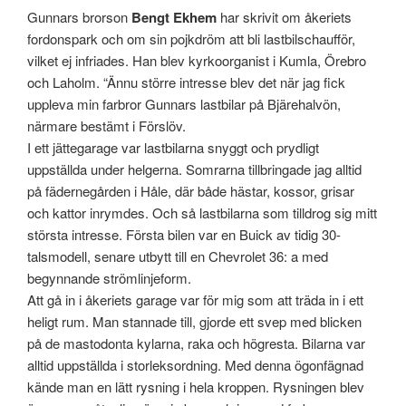
Gunnars brorson
Bengt Ekhem
har skrivit om åkeriets
fordonspark och om sin pojkdröm att bli lastbilschaufför,
vilket ej infriades. Han blev kyrkoorganist i Kumla, Örebro
och Laholm. “Ännu större intresse blev det när jag fick
uppleva min farbror Gunnars lastbilar på Bjärehalvön,
närmare bestämt i Förslöv.
I ett jättegarage var lastbilarna snyggt och prydligt
uppställda under helgerna. Somrarna tillbringade jag alltid
på fädernegården i Håle, där både hästar, kossor, grisar
och kattor inrymdes. Och så lastbilarna som tilldrog sig mitt
största intresse. Första bilen var en Buick av tidig 30-
talsmodell, senare utbytt till en Chevrolet 36: a med
begynnande strömlinjeform.
Att gå in i åkeriets garage var för mig som att träda in i ett
heligt rum. Man stannade till, gjorde ett svep med blicken
på de mastodonta kylarna, raka och högresta. Bilarna var
alltid uppställda i storleksordning. Med denna ögonfägnad
kände man en lätt rysning i hela kroppen. Rysningen blev