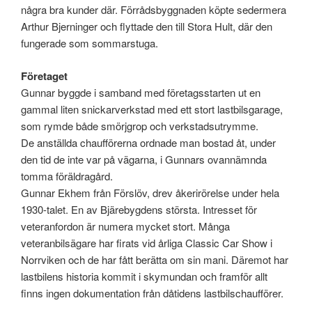
några bra kunder där. Förrådsbyggnaden köpte sedermera
Arthur Bjerninger och flyttade den till Stora Hult, där den
fungerade som sommarstuga.
Företaget
Gunnar byggde i samband med företagsstarten ut en
gammal liten snickarverkstad med ett stort lastbilsgarage,
som rymde både smörjgrop och verkstadsutrymme.
De anställda chaufförerna ordnade man bostad åt, under
den tid de inte var på vägarna, i Gunnars ovannämnda
tomma föräldragård.
Gunnar Ekhem från Förslöv, drev åkerirörelse under hela
1930-talet. En av Bjärebygdens största. Intresset för
veteranfordon är numera mycket stort. Många
veteranbilsägare har firats vid årliga Classic Car Show i
Norrviken och de har fått berätta om sin mani. Däremot har
lastbilens historia kommit i skymundan och framför allt
finns ingen dokumentation från dåtidens lastbilschaufförer.