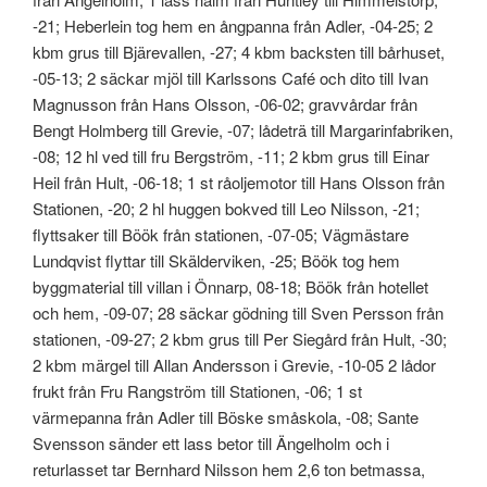
-21; Heberlein tog hem en ångpanna från Adler, -04-25; 2
kbm grus till Bjärevallen, -27; 4 kbm backsten till bårhuset,
-05-13; 2 säckar mjöl till Karlssons Café och dito till Ivan
Magnusson från Hans Olsson, -06-02; gravvårdar från
Bengt Holmberg till Grevie, -07; lådeträ till Margarinfabriken,
-08; 12 hl ved till fru Bergström, -11; 2 kbm grus till Einar
Heil från Hult, -06-18; 1 st råoljemotor till Hans Olsson från
Stationen, -20; 2 hl huggen bokved till Leo Nilsson, -21;
flyttsaker till Böök från stationen, -07-05; Vägmästare
Lundqvist flyttar till Skälderviken, -25; Böök tog hem
byggmaterial till villan i Önnarp, 08-18; Böök från hotellet
och hem, -09-07; 28 säckar gödning till Sven Persson från
stationen, -09-27; 2 kbm grus till Per Siegård från Hult, -30;
2 kbm märgel till Allan Andersson i Grevie, -10-05 2 lådor
frukt från Fru Rangström till Stationen, -06; 1 st
värmepanna från Adler till Böske småskola, -08; Sante
Svensson sänder ett lass betor till Ängelholm och i
returlasset tar Bernhard Nilsson hem 2,6 ton betmassa,