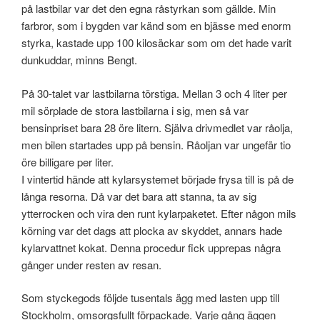
på lastbilar var det den egna råstyrkan som gällde. Min
farbror, som i bygden var känd som en bjässe med enorm
styrka, kastade upp 100 kilosäckar som om det hade varit
dunkuddar, minns Bengt.
På 30-talet var lastbilarna törstiga. Mellan 3 och 4 liter per
mil sörplade de stora lastbilarna i sig, men så var
bensinpriset bara 28 öre litern. Själva drivmedlet var råolja,
men bilen startades upp på bensin. Råoljan var ungefär tio
öre billigare per liter.
I vintertid hände att kylarsystemet började frysa till is på de
långa resorna. Då var det bara att stanna, ta av sig
ytterrocken och vira den runt kylarpaketet. Efter någon mils
körning var det dags att plocka av skyddet, annars hade
kylarvattnet kokat. Denna procedur fick upprepas några
gånger under resten av resan.
Som styckegods följde tusentals ägg med lasten upp till
Stockholm, omsorgsfullt förpackade. Varje gång äggen