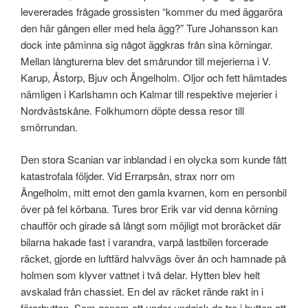
levererades frågade grossisten “kommer du med äggaröra
den här gången eller med hela ägg?” Ture Johansson kan
dock inte påminna sig något äggkras från sina körningar.
Mellan långturerna blev det smårundor till mejerierna i V.
Karup, Åstorp, Bjuv och Ängelholm. Oljor och fett hämtades
nämligen i Karlshamn och Kalmar till respektive mejerier i
Nordvästskåne. Folkhumorn döpte dessa resor till
smörrundan.
Den stora Scanian var inblandad i en olycka som kunde fått
katastrofala följder. Vid Errarpsån, strax norr om
Ängelholm, mitt emot den gamla kvarnen, kom en personbil
över på fel körbana. Tures bror Erik var vid denna körning
chaufför och girade så långt som möjligt mot broräcket där
bilarna hakade fast i varandra, varpå lastbilen forcerade
räcket, gjorde en luftfärd halvvägs över ån och hamnade på
holmen som klyver vattnet i två delar. Hytten blev helt
avskalad från chassiet. En del av räcket rände rakt in i
förarhytten. Som genom ett under undgick de tre i hytten att