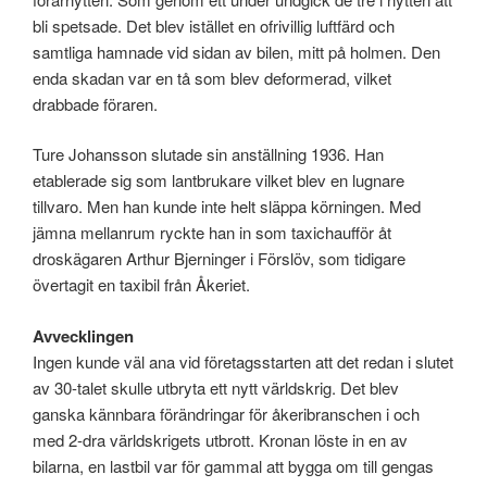
bli spetsade. Det blev istället en ofrivillig luftfärd och
samtliga hamnade vid sidan av bilen, mitt på holmen. Den
enda skadan var en tå som blev deformerad, vilket
drabbade föraren.
Ture Johansson slutade sin anställning 1936. Han
etablerade sig som lantbrukare vilket blev en lugnare
tillvaro. Men han kunde inte helt släppa körningen. Med
jämna mellanrum ryckte han in som taxichaufför åt
droskägaren Arthur Bjerninger i Förslöv, som tidigare
övertagit en taxibil från Åkeriet.
Avvecklingen
Ingen kunde väl ana vid företagsstarten att det redan i slutet
av 30-talet skulle utbryta ett nytt världskrig. Det blev
ganska kännbara förändringar för åkeribranschen i och
med 2-dra världskrigets utbrott. Kronan löste in en av
bilarna, en lastbil var för gammal att bygga om till gengas