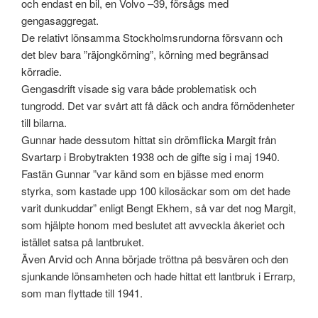
och endast en bil, en Volvo –39, försågs med
gengasaggregat.
De relativt lönsamma Stockholmsrundorna försvann och
det blev bara ”räjongkörning”, körning med begränsad
körradie.
Gengasdrift visade sig vara både problematisk och
tungrodd. Det var svårt att få däck och andra förnödenheter
till bilarna.
Gunnar hade dessutom hittat sin drömflicka Margit från
Svartarp i Brobytrakten 1938 och de gifte sig i maj 1940.
Fastän Gunnar ”var känd som en bjässe med enorm
styrka, som kastade upp 100 kilosäckar som om det hade
varit dunkuddar” enligt Bengt Ekhem, så var det nog Margit,
som hjälpte honom med beslutet att avveckla åkeriet och
istället satsa på lantbruket.
Även Arvid och Anna började tröttna på besvären och den
sjunkande lönsamheten och hade hittat ett lantbruk i Errarp,
som man flyttade till 1941.