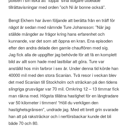
polisen i sin ilska att ”toppa” sina tidigare utdelade
tillrättavisningar med orden ”och Ni är bonne också”.
Bengt Ekhem har även följande att berätta från en träff för
något år sedan med nämnde Ture Johansson: ”När jag
ställde mängder av frågor kring hans erfarenhet och
kunnande, var det som att öppna en kran. Ena episoden
efter den andra delade den gamle chauffören med sig.
Jag fick alla de uppgifter jag behövde för att få en komplett
bild av allt som hade med lastbilar att göra. Ture var
anställd hos min farbror i sex år. Under denna tid körde han
40000 mil med den stora Scanian. Två resor i veckan blev
det med Scanian till Stockholm och sträckan på den tidens
slingriga grusvägar var 70 mil. Omkring 12 – 13 timmar fick
man räkna med. Högsta tillåtna hastighet för en långtradare
var 50 kilometer i timmen! “Höll du verkligen den
hastighetsgränsen”, undrade jag. Med ett brett grin svarade
han att på raksträckor och i nerförsbackar kunde det bli
både 70 och 80.