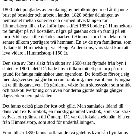
1800-talet präglades av en ökning av befolkningen med åtföljande
brist på bostäder och arbete i landet. 1820 börjar delningen av
hemmanet mellan sönerna och därmed utvecklingen för
Himmelstorp till en by. Inför laga skiftet 1856 bodde på Himmeltorp
tre familjer på två boställen, några på gatehus och en familj på ett
torp. Vid laga skifte delades marken i Himmelstorp i tre delar och
senare tillkom ytterligare två hemman. En av de nya familjerna, som
flyttade till Himmelstorp, var Bengt Anderssons, vars släkt kom att
leva vidare i Himmelstorp i 150 år.
Den sista av Jöns släkt från slutet av 1600-talet flyttade från byn i
slutet av 1800-talet! Då hade i byn tillkommit ett par torp på ofri
grund för fattiga människor utan egendom. De försökte försörja sig
med dagsverken på gårdarna runt omkring, men var ibland tvungna
att ta till tiggarstaven. På gårdarna växte fram sidosysslor som smide
och träskotillverkning och även bönderna gjorde många gånger
dagsverken nere på slätten.
Det fanns också plats för fest och gille. Man samlades ibland till
dans vid t ex Kurrabok, en märklig gammal vresbok, som stod strax
sydväst om gränsen till Önnarp. Då var det lokala spelemän, bl a en
från Himmelstorp, som stod för underhållningen.
Fram till ca 1890 fanns fortfarande två gatehus kvar så i byn fanns