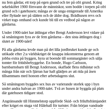
nu fem gårdar, ett torp på egen grund och tre på ofri grund. Kring
sekelskiftet 1900 försvann de människor, som bodde i torpen på ofri
grund och i gatehusen; många av de unga emigrerade till Amerika
eller flyttade ner på slätten och de äldre dog. Brädhusen revs och
virket togs omhand och kunde bli till en vedbod på någon av
gårdarna.
Under 1900-talet har ättlingar efter Bengt Andersson levt vidare på
så småningom fyra av de fem gårdarna – den sista ättlingen dog i
slutet av 1900-talet!
På alla gårdarna levde man på det lilla jordbruket kunde ge och
utökade efter 2:a världskriget de knappa inkomsterna genom att
jobba extra på byggen, hyra ut boende till sommargäster och sälja
tomter för fritidsbebyggelse. En bonde, Hugo Carlsson,
barnbarnsbarn till Bengt Andersson, skaffade flera ridhästar och
många från när och fjärran har haft glädjen av att rida på åsen
tillsammans med honom efter arbetsdagens slut.
Så småningom byggdes sex hus av varierande storlek upp i byn
under andra halvan av 1900-talet. Två av husen är byggda på plats
där gatehusen tidigare stod.
Angränsande till Himmelstorp uppförde Skid- och friluftsfrämjandet
efter kriget en stuga vid Hålehall för turister. Från början vandrade