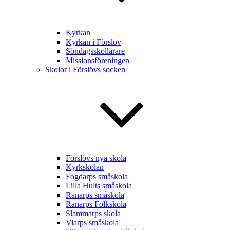
Kyrkan
Kyrkan i Förslöv
Söndagsskollärare
Missionsföreningen
Skolor i Förslövs socken
Förslövs nya skola
Kyrkskolan
Fogdarps småskola
Lilla Hults småskola
Ranarps småskola
Ranarps Folkskola
Slammarps skola
Viarps småskola