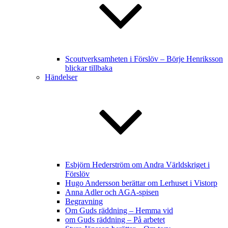
Scoutverksamheten i Förslöv – Börje Henriksson
blickar tillbaka
Händelser
Esbjörn Hederström om Andra Världskriget i
Förslöv
Hugo Andersson berättar om Lerhuset i Vistorp
Anna Adler och AGA-spisen
Begravning
Om Guds räddning – Hemma vid
om Guds räddning – På arbetet