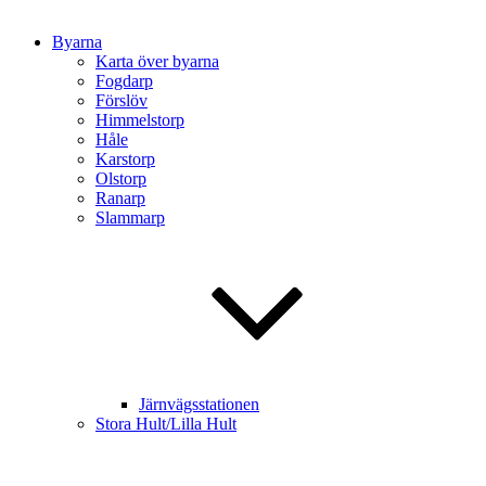
Byarna
Karta över byarna
Fogdarp
Förslöv
Himmelstorp
Håle
Karstorp
Olstorp
Ranarp
Slammarp
Järnvägsstationen
Stora Hult/Lilla Hult