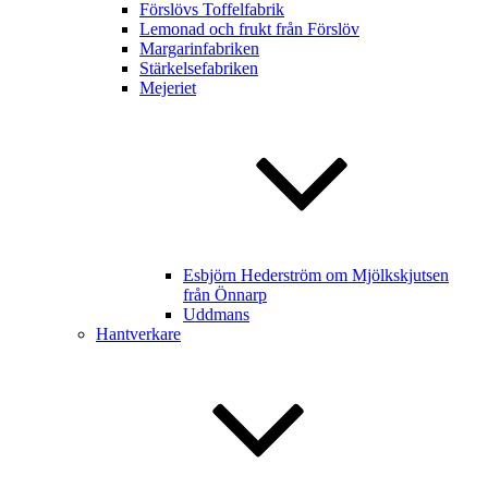
Förslövs Toffelfabrik
Lemonad och frukt från Förslöv
Margarinfabriken
Stärkelsefabriken
Mejeriet
Esbjörn Hederström om Mjölkskjutsen
från Önnarp
Uddmans
Hantverkare