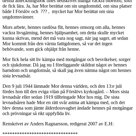
denna anteckningsbok fines nedskrivet många vackra bibelord, som
de fick lära. Ja, har Mor berättat om sin ungdomstid, om sina platser
både I Förslöv och ??? , mycket har Mor berättat om sina
ungdomsvänner.
Mors arbete, hennes rastlösa flit, hennes omsorg om alla, hennes
vackra livsgärning, hennes hjälpsamhet, om detta skulle mycket
kunna skrivas, mend det må vara nog sagt, när jag sager, att sedan
Mor kommit från den värsta fattigdomen, så var det ingen
behövande, som gick ohjälpt från henne.
Mor fick hela sitt liv kämpa med motgångar och besvikelser, sorger
och sjukdomar. Då jag nu I föreliggande skildrat något av hennes
barndom och ungdomsår, så skall jag även nämna något om hennes
sista levnadsår.
Den 9 juli 1944 lämnade Mor denna världen, och den 13:e juli
fördes hon till den eviga vilan på Förslövs kyrkogård. – Mors sista
levnadsår eller sedan 1919 tillbringade Mor hos mig. De sista
levnadsåren hade Mor en rätt svår astma att kämpa med, och det
blev denna som jämte ålderdossvaghet ändade hennes på motgångar
och prövningar så rikt uppfyllda liv.
Renskrivet av Anders Ragnarsson, redigerat 2007 av E.H:
*******************************