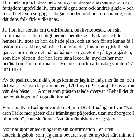
Himmelstorp och dess befolkning, om dessas strävsamma och av
fattigdom uppfyllda liv, om såväl egna som ock andras glada – och
för all del även sorgliga – dagar, om den nöd och umbärande, som
dåtidens folk fick vidkännas.
Ja, hon har berätta om Gudsfruktan, om kyrkobesök, om sin
konfirmation – den enligt hennes berättelse – lyckligaste tiden I
hennes liv, trots att hon då hade plats, och att hon för att kunna få I
ostörd ro läsa läxor, så måste hon göra det, innan hon gick till sin
tjänst, därför blev det många gånger en gravkulle på kyrkogården,
som blev platsen, där hon läste sina läxor. Ja, mycket har mor
berättat om sin konfirmation. Hennes konfirmationsdag var den 22
juni 1873.
Av de psalmer, som då sjöngs kommer jag inte ihåg mer än en, och
det var 213 I gamla psalmboken, 120 I nya (1917 års) “Jesus är min
vän den bäste”. – Ämnet som prästen talade övervar “Behåll det du
haver att ingen må taga din krona”
Första nattvardsgången var den 24 juni 1873. Ingångsord var:”Nu
ären I icke mer gäster eller främlingar på jorden, utan medborgare I
himmelen”, som slutämne “Vad är människan av sig själv”
Mor har gjort anteckningarom sin konfirmation I en liten
anteckningsbok, som jag ännu bevarar som ett mycket kärt minne.I