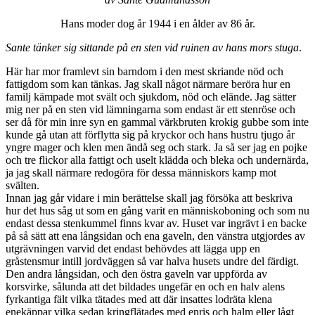
Hans moder dog år 1944 i en ålder av 86 år.
Sante tänker sig sittande på en sten vid ruinen av hans mors stuga
.
Här har mor framlevt sin barndom i den mest skriande nöd och
fattigdom som kan tänkas. Jag skall något närmare beröra hur en
familj kämpade mot svält och sjukdom, nöd och elände. Jag sätter
mig ner på en sten vid lämningarna som endast är ett stenröse och
ser då för min inre syn en gammal värkbruten krokig gubbe som inte
kunde gå utan att förflytta sig på kryckor och hans hustru tjugo år
yngre mager och klen men ändå seg och stark. Ja så ser jag en pojke
och tre flickor alla fattigt och uselt klädda och bleka och undernärda,
ja jag skall närmare redogöra för dessa människors kamp mot
svälten.
Innan jag går vidare i min berättelse skall jag försöka att beskriva
hur det hus såg ut som en gång varit en människoboning och som nu
endast dessa stenkummel finns kvar av. Huset var ingrävt i en backe
på så sätt att ena långsidan och ena gaveln, den vänstra utgjordes av
utgrävningen varvid det endast behövdes att lägga upp en
gråstensmur intill jordväggen så var halva husets undre del färdigt.
Den andra långsidan, och den östra gaveln var uppförda av
korsvirke, sålunda att det bildades ungefär en och en halv alens
fyrkantiga fält vilka tätades med att där insattes lodräta klena
enekäppar vilka sedan kringflätades med enris och halm eller lågt