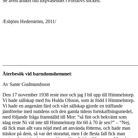
Se även artikel om torpväsendet i Förslövs socken.
/Esbjörn Hederström, 2011/
_______________________________________________________
Återbesök vid barndomshemmet
:
Av Sante Gudmundsson
Den 17 november 1938 reste mor och jag I bil upp till Himmelstorp.
Vi hade sällskap med fru Hulda Olsson, som är född I Himmelstorp.
Vi hade en angenäm färd och vårt sällskap gjorde en träffande
jämförelse med nutidens och den gamla tidens fortskaffningsmedel,
med följande fråga framställd till Mor: “så fint och bekvämt som
idag reste Ni väl inte till Himmelstorp för 60 à 70 år sen?” – “Nej,
då fick man allt vara nöjd med att använda fötterna, och hade man
träskor på dem, så var det storartat, men I de flesta fall fick man