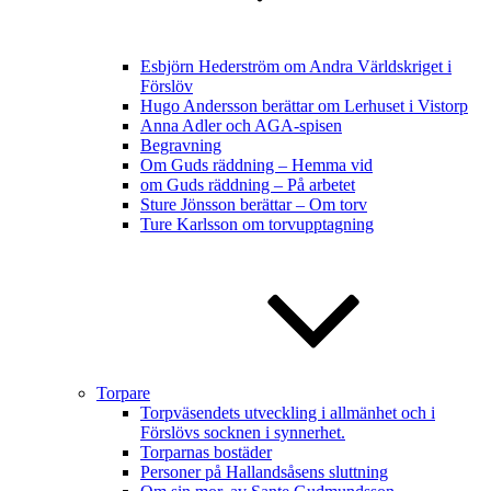
Esbjörn Hederström om Andra Världskriget i
Förslöv
Hugo Andersson berättar om Lerhuset i Vistorp
Anna Adler och AGA-spisen
Begravning
Om Guds räddning – Hemma vid
om Guds räddning – På arbetet
Sture Jönsson berättar – Om torv
Ture Karlsson om torvupptagning
Torpare
Torpväsendets utveckling i allmänhet och i
Förslövs socknen i synnerhet.
Torparnas bostäder
Personer på Hallandsåsens sluttning