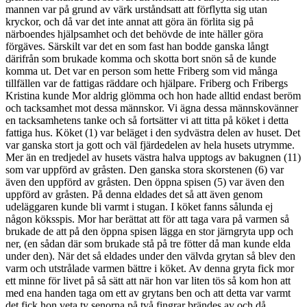
mannen var på grund av värk urståndsatt att förflytta sig utan
kryckor, och då var det inte annat att göra än förlita sig på
närboendes hjälpsamhet och det behövde de inte häller göra
förgäves. Särskilt var det en som fast han bodde ganska långt
därifrån som brukade komma och skotta bort snön så de kunde
komma ut. Det var en person som hette Friberg som vid många
tillfällen var de fattigas räddare och hjälpare. Friberg och Fribergs
Kristina kunde Mor aldrig glömma och hon hade alltid endast beröm
och tacksamhet mot dessa männskor. Vi ägna dessa männskovänner
en tacksamhetens tanke och så fortsätter vi att titta på köket i detta
fattiga hus. Köket (1) var beläget i den sydvästra delen av huset. Det
var ganska stort ja gott och väl fjärdedelen av hela husets utrymme.
Mer än en tredjedel av husets västra halva upptogs av bakugnen (11)
som var uppförd av gråsten. Den ganska stora skorstenen (6) var
även den uppförd av gråsten. Den öppna spisen (5) var även den
uppförd av gråsten. På denna eldades det så att även genom
udeläggaren kunde bli varmt i stugan. I köket fanns sålunda ej
någon köksspis. Mor har berättat att för att taga vara på varmen så
brukade de att på den öppna spisen lägga en stor järngryta upp och
ner, (en sådan där som brukade stå på tre fötter då man kunde elda
under den). När det så eldades under den välvda grytan så blev den
varm och utstrålade varmen bättre i köket. Av denna gryta fick mor
ett minne för livet på så sätt att när hon var liten tös så kom hon att
med ena handen taga om ett av grytans ben och att detta var varmt
det fick hon veta ty senorna på två fingrar brändes av och då