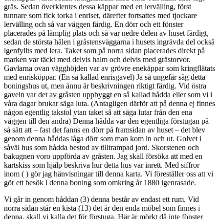
gräs. Sedan överklentes dessa käppar med en lervälling, först
tunnare som fick torka i enriset, därefter fortsattes med tjockare
lervälling och så var väggen färdig. En dörr och ett fönster
placerades på lämplig plats och så var nedre delen av huset färdigt,
sedan de största hålen i gråstensväggarna i husets ingrävda del också
igenfyllts med lera. Taket som på norra sidan placerades direkt på
marken var täckt med delvis halm och delvis med grästorvor.
Gavlarna ovan vägghöjden var av grövre enekäppar som kringflätats
med enrisköppar. (En så kallad enrisgavel) Ja så ungefär såg detta
boningshus ut, men ännu är beskrivningen riktigt färdig. Vid östra
gaveln var det av gråsten uppbyggt en så kallad hådda eller som vi i
våra dagar brukar säga luta. (Antagligen därför att på denna ej finnes
någon egentlig takstol ytan taket så att säga lutar från den ena
väggen till den andra) Denna hådda var den egentliga förstugan på
så sätt att – fast det fanns en dörr på framsidan av huset – det blev
genom denna håddas låga dörr som man kom in och ut. Golvet i
såväl hus som hådda bestod av tilltrampad jord. Skorstenen och
bakugnen voro uppförda av gråsten. Jag skall försöka att med en
kartskiss som hjälp beskriva hur detta hus var inrett. Med siffror
inom ( ) gör jag hänvisningar till denna karta. Vi föreställer oss att vi
gör ett besök i denna boning som omkring år 1880 igenrasade.
Vi går in genom håddan (3) denna består av endast ett rum. Vid
norra sidan står en kista (13) det är den enda möbel som finnes i
denna, skall vi kalla det för förstuga. Här är mörkt då inte fönster