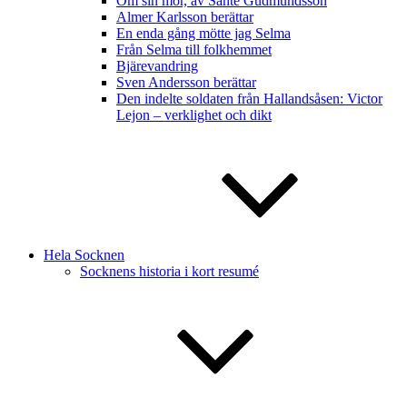
Om sin mor, av Sante Gudmundsson
Almer Karlsson berättar
En enda gång mötte jag Selma
Från Selma till folkhemmet
Bjärevandring
Sven Andersson berättar
Den indelte soldaten från Hallandsåsen: Victor
Lejon – verklighet och dikt
Hela Socknen
Socknens historia i kort resumé