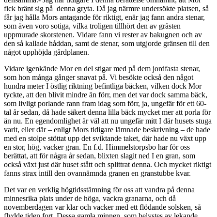
fick bränt sig på denna gryta. Då jag närmre undersökte platsen, så
får jag hålla Mors antagande för riktigt, enär jag fann andra stenar,
som även voro sotiga, vilka troligen tillhört den av gråsten
uppmurade skorstenen. Vidare fann vi rester av bakugnen och av
den så kallade håddan, samt de stenar, som utgjorde gränsen till den
något upphöjda gårdplanen.
Vidare igenkände Mor en del stigar med på dem jordfasta stenar,
som hon många gånger snavat på. Vi besökte också den något
hundra meter I östlig riktning befintliga bäcken, vilken dock Mor
tyckte, att den blivit mindre än förr, men det var dock samma bäck,
som livligt porlande rann fram idag som förr, ja, ungefär för ett 60-
tal år sedan, då hade säkert denna lilla bäck mycket mer att porla för
än nu. En egendomlighet är väl att nu ungefär mitt I där husets stuga
varit, eller där – enligt Mors tidigare lämnade beskrivning – de hade
med en stolpe stöttat upp det sviktande taket, där hade nu växt upp
en stor, hög, vacker gran. En f.d. Himmelstorpsbo har för oss
berättat, att för några år sedan, blixten slagit ned I en gran, som
också växt just där huset stått och splittrat denna. Och mycket riktigt
fanns strax intill den ovannämnda granen en granstubbe kvar.
Det var en verklig högtidsstämning för oss att vandra på denna
minnesrika plats under de höga, vackra granarna, och då
novemberdagen var klar och vacker med ett flödande solsken, så
flydde tiden fort. Dessa gamla minnen, som belystes av lekande