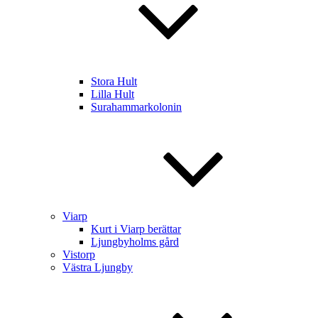
Stora Hult
Lilla Hult
Surahammarkolonin
Viarp
Kurt i Viarp berättar
Ljungbyholms gård
Vistorp
Västra Ljungby