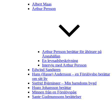
Albert Maas
Arthur Persson
Arthur Persson berättar för åhörare på
Ängahällan
En levnadsbeskrivning
Intervju med Arthur Persson
Edwind Sandgren
Hans (Hasse) Andersson – en Förslövsbo berättar
om sitt liv
Sigfrid Bjärninger – Min barndoms bygd
Hugo Johansson berättar
Minnen från en Förslövspåg
Sante Gudmunssons berättelser