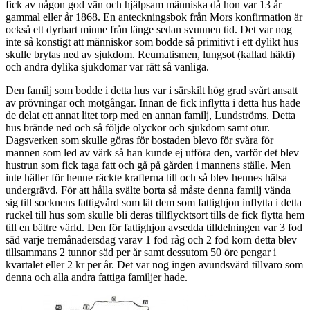
fick av någon god vän och hjälpsam människa då hon var 13 år
gammal eller år 1868. En anteckningsbok från Mors konfirmation är
också ett dyrbart minne från länge sedan svunnen tid. Det var nog
inte så konstigt att människor som bodde så primitivt i ett dylikt hus
skulle brytas ned av sjukdom. Reumatismen, lungsot (kallad häkti)
och andra dylika sjukdomar var rätt så vanliga.
Den familj som bodde i detta hus var i särskilt hög grad svårt ansatt
av prövningar och motgångar. Innan de fick inflytta i detta hus hade
de delat ett annat litet torp med en annan familj, Lundströms. Detta
hus brände ned och så följde olyckor och sjukdom samt otur.
Dagsverken som skulle göras för bostaden blevo för svåra för
mannen som led av värk så han kunde ej utföra den, varför det blev
hustrun som fick taga fatt och gå på gården i mannens ställe. Men
inte häller för henne räckte krafterna till och så blev hennes hälsa
undergrävd. För att hålla svälte borta så måste denna familj vända
sig till socknens fattigvård som lät dem som fattighjon inflytta i detta
ruckel till hus som skulle bli deras tillflycktsort tills de fick flytta hem
till en bättre värld. Den för fattighjon avsedda tilldelningen var 3 fod
säd varje tremånadersdag varav 1 fod råg och 2 fod korn detta blev
tillsammans 2 tunnor säd per år samt dessutom 50 öre pengar i
kvartalet eller 2 kr per år. Det var nog ingen avundsvärd tillvaro som
denna och alla andra fattiga familjer hade.