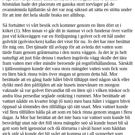
höstsidan hade det placerats ett ganska stort torvlager på de
ovannämnda hjällaträn så det var nog säkrast att sätta en stötta under
för att inte det hela skulle braka ner alltihop.
Så fortsätter vi vårt besök och kommer genom en liten dörr ut i
köket (1). Men innan vi går dit in stannar vi och funderar över varför
just vid köksväggen var en fördjupning i golvet och ett hål under
golvträt (golvstocken) kallas det visst för nu. Jo det har mor berättat
för mig om. Det tjänade till avlopp för att avleda det vatten som
tärde fram genom gråstenarna i den norra väggen. Ja det är ju helt
naturligt att just från denna i marken ingrävda vägg skulle det tära
fram vatten mer eller mindre beroende på regnförhållandena. Särskilt
i tjällossningen kunde det vara stora mängder vatten som fick som
en liten bäck rinna tvärs över stugan ut genom detta hål. Mor
berättade att en gång hade hålet blivit tilltäppt med någon säck eller
dylikt med den påföljden att när husets innevånare en morgon
vaknade så var golvet förvandlat till en liten sjö i vilken träskor och
andra lösa persedlar seglade omkring i rummet. Mor berättade att
vattnet nådde en kvarter högt (6 tum) men bara hålet i väggen blivit
öppnad så tömmdes den tillfälliga sjö rätt snart. Men vattnet kunde
vid flera tillfällen hålla på att som en bäck rinna genom stugan i flera
dagar. Ja Mor har berättat att det inte bara var vattnet som kunde bli
besvärligt utan när det föll stora mängder snö så kunde huset bli så
gott som helt igensnöat och då dörrarna i såväl huset som håddan
gick utåt så kunde det bli svårt att komma ut i all synnerhet som