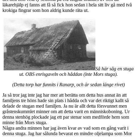
läkarehjälp ej fanns att få så fick hon sedan i hela sitt liv gå med två
krokiga fingrar som hon aldrig kunde räta ut.
Så här såg en stuga
ut. OBS enrisgaveln och håddan (inte Mors stuga).
(Detta torp har funnits i Ranarp, och är sedan länge rivet)
Ja så tror jag inte jag har mer att berätta om detta hus annat än att
familjens tre höns hade sin plats i hådda och var det riktigt kallt så
delade de stugan med familjen. Ja nu är allt detta försvunnet men
gråstenskummlet minner om att detta varit en människoboning. Ur
denna stenhög plockade jag ett par stenar som medförde hem som
minne från Mors stuga.
Några andra minnen har jag även kvar av vad som en gång varit i
denna stuga. Jag har sålunda bevarat en mindre oljelampa som Mor