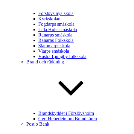
Förslövs nya skola
Kyrkskolan
Fogdarps småskola
Lilla Hults småskola
Ranarps småskola
Ranarps Folkskola
Slammarps skola
Viarps småskola
Västra Ljungby folkskola
Brand och räddning
Brandskyddet i Förslövsholm
Gert Heberlein om Brandkåren
Post o Bank