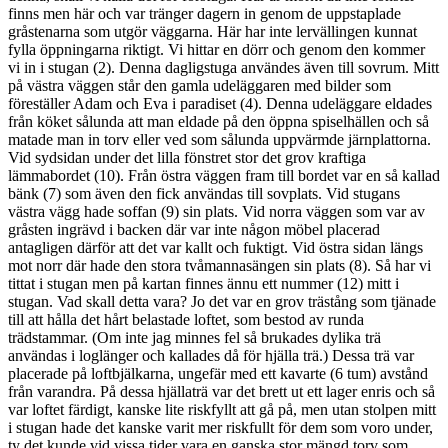
finns men här och var tränger dagern in genom de uppstaplade
gråstenarna som utgör väggarna. Här har inte lervällingen kunnat
fylla öppningarna riktigt. Vi hittar en dörr och genom den kommer
vi in i stugan (2). Denna dagligstuga användes även till sovrum. Mitt
på västra väggen står den gamla udeläggaren med bilder som
föreställer Adam och Eva i paradiset (4). Denna udeläggare eldades
från köket sålunda att man eldade på den öppna spiselhällen och så
matade man in torv eller ved som sålunda uppvärmde järnplattorna.
Vid sydsidan under det lilla fönstret stor det grov kraftiga
lämmabordet (10). Från östra väggen fram till bordet var en så kallad
bänk (7) som även den fick användas till sovplats. Vid stugans
västra vägg hade soffan (9) sin plats. Vid norra väggen som var av
gråsten ingrävd i backen där var inte någon möbel placerad
antagligen därför att det var kallt och fuktigt. Vid östra sidan längs
mot norr där hade den stora tvåmannasängen sin plats (8). Så har vi
tittat i stugan men på kartan finnes ännu ett nummer (12) mitt i
stugan. Vad skall detta vara? Jo det var en grov trästång som tjänade
till att hålla det hårt belastade loftet, som bestod av runda
trädstammar. (Om inte jag minnes fel så brukades dylika trä
användas i loglänger och kallades då för hjälla trä.) Dessa trä var
placerade på loftbjälkarna, ungefär med ett kavarte (6 tum) avstånd
från varandra. På dessa hjällaträ var det brett ut ett lager enris och så
var loftet färdigt, kanske lite riskfyllt att gå på, men utan stolpen mitt
i stugan hade det kanske varit mer riskfullt för dem som voro under,
ty det kunde vid vissa tider vara en ganska stor mängd torv som