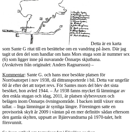
Detta är en karta
som Sante G ritat till en berättelse om en vandring på åsen. Där jag
tagit ut den del som handlar om hans Mors stuga som är nummer sex
(6) som ligger inne på nuvarande Önnarps skjutbana.
(Avskriven från originalet: Anders Ragnarsson) –
Kommentar
: Sante G. och hans mor besökte platsen för
Norrösatorpet i nov 1938, då dittransporterde i bil. Detta var ungefär
60 år efter det att torpet revs. För Santes mors del blev det sista
besöket, hon avled 1944. – År 1938 fanns mycket få lämningar av
den enkla stugan och idag, 2011, är platsen slybesvuxen och
belägen inom Önnarps övningsområde. I backen intill växer stora
tallar. – Inga lämningar är synliga längre. Föreningen satte en
provisorisk skylt år 2009 i väntan på en mer definitiv sådan eftersom
den gamla skylten, uppsatt av Bjärevandrarna på 1970-talet, helt
försvunnit.