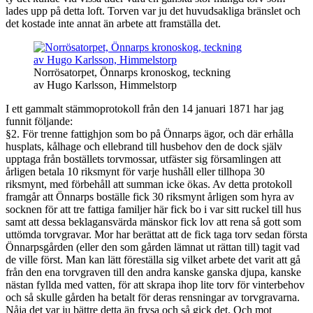
lades upp på detta loft. Torven var ju det huvudsakliga bränslet och
det kostade inte annat än arbete att framställa det.
Norrösatorpet, Önnarps kronoskog, teckning
av Hugo Karlsson, Himmelstorp
I ett gammalt stämmoprotokoll från den 14 januari 1871 har jag
funnit följande:
§2. För trenne fattighjon som bo på Önnarps ägor, och där erhålla
husplats, kålhage och ellebrand till husbehov den de dock själv
upptaga från boställets torvmossar, utfäster sig församlingen att
årligen betala 10 riksmynt för varje hushåll eller tillhopa 30
riksmynt, med förbehåll att summan icke ökas. Av detta protokoll
framgår att Önnarps boställe fick 30 riksmynt årligen som hyra av
socknen för att tre fattiga familjer här fick bo i var sitt ruckel till hus
samt att dessa beklagansvärda mänskor fick lov att rena så gott som
uttömda torvgravar. Mor har berättat att de fick taga torv sedan första
Önnarpsgården (eller den som gården lämnat ut rättan till) tagit vad
de ville först. Man kan lätt föreställa sig vilket arbete det varit att gå
från den ena torvgraven till den andra kanske ganska djupa, kanske
nästan fyllda med vatten, för att skrapa ihop lite torv för vinterbehov
och så skulle gården ha betalt för deras rensningar av torvgravarna.
Nåja det var ju bättre detta än frysa och så gick det. Och mot