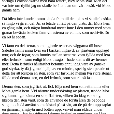
springa I enrisbackarna med bara fötter”, blev Mors svar. Men det
var inte om dylikt jag nu skulle berätta utan om vårt besök vid Mors
gamla hem.
Då bilen inte kunde komma ända fram till den plats vi skulle besöka,
så fingo vi gå en del. Ja, så letade vi rätt på den plats, där Mors hem
en gång stått, och något hundratal meter inne I den numer med stora
granar beväxta backen fann vi resterna av ett hus, som nedrivits för
en 60 år sedan.
Vi fann en del stenar, som utgjorde rester av väggarna till huset.
Således fanns ännu kvar en I backen ingrävd, av gråstenar upplagd
mur, och de fogar, som funnits mellan stenarna voro fyllda med lera
eller lerbruk – som enligt Mors utsago – hade klents dit av hennes
mor. Detta lerbruks hållfasthet befanns ännu idag vara av ganska
god styrka, ty då jag med hjälp av en mindre, spetsig sten petade ut
detta för att lösgöra en sten, som var fastkilad mellan två store stenar,
följde med denna sten, en del lerbruk, som satt rättså fast.
Denna sten, som jag fick ut, fick följa med hem som ett minna efter
Mors gamla hem. Vid närmre undersökning av platsen, trodde Mor
sig kunna igenkänna en stor, flat sten, vilken än idag var sotig,
liksom den sten varit, som de använde de första åren de bebodde
stugan och då använt som eldstad på så sätt, att de på den uppstaplat
en gammal järngryta med botten upp, varvid man eldade under
densamma.- Jag har tidigare I denna berättelse omnämnt, att Mor