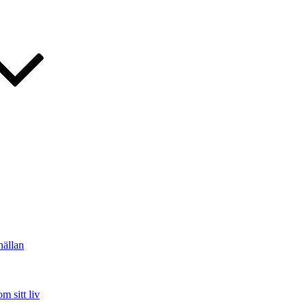
hällan
m sitt liv