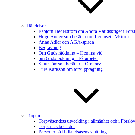
Händelser
Esbjörn Hederström om Andra Världskriget i Förs
Hugo Andersson berättar om Lerhuset i Vistorp
Anna Adler och AGA-spisen
Begravning
Om Guds räddning – Hemma vid
om Guds räddning – På arbetet
Sture Jönsson berättar – Om torv
Ture Karlsson om torvupptagning
Torpare
Torpväsendets utveckling i allmänhet och i Förslöv
Torparnas bostäder
Personer på Hallandsåsens sluttning