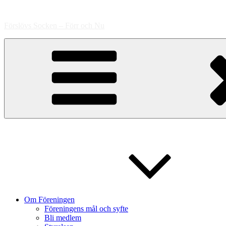
Hoppa
till
Förslövs Socken – Förr och Nu
innehåll
Om Föreningen
Föreningens mål och syfte
Bli medlem