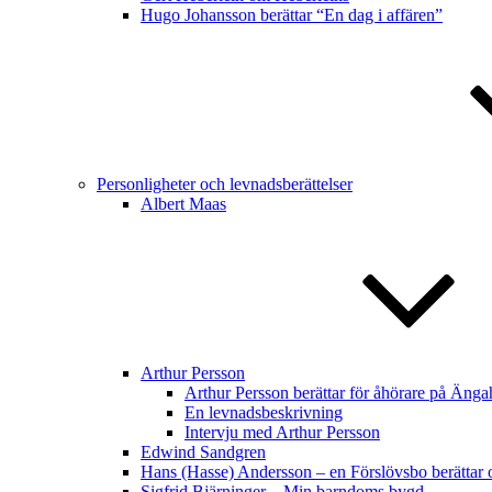
Hugo Johansson berättar “En dag i affären”
Personligheter och levnadsberättelser
Albert Maas
Arthur Persson
Arthur Persson berättar för åhörare på Änga
En levnadsbeskrivning
Intervju med Arthur Persson
Edwind Sandgren
Hans (Hasse) Andersson – en Förslövsbo berättar o
Sigfrid Bjärninger – Min barndoms bygd