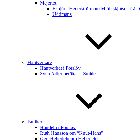
Mejeriet
Esbjörn Hederström om Mjölkskjutsen från
Uddmans
Hantverkare
Hantverket i Förslöv
Sven Adler berättar – Smide
Butiker
Handeln i Förslöv
Ruth Hansson om “Knut-Hans”
Gert Heberlein om Heberleins