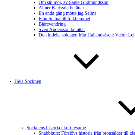
Om sin mor, av Sante Gudmundsson
Almer Karlsson berättar
En enda gång mötte jag Selma
Från Selma till folkhemmet
Bjärevandring
Sven Andersson berättar
Den indelte soldaten från Hallandsåsen: Victor Lej
Hela Socknen
Socknens historia i kort resumé
Snabbkurs: Förslövs historia från bronsålder till ida