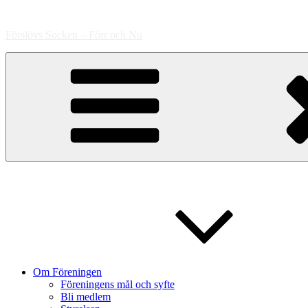
Hoppa
till
Förslövs Socken – Förr och Nu
innehåll
Om Föreningen
Föreningens mål och syfte
Bli medlem