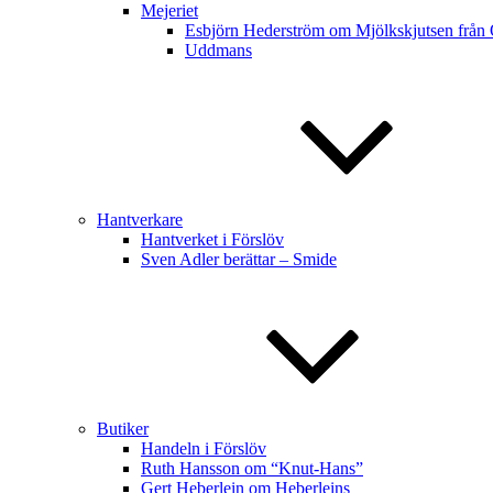
Mejeriet
Esbjörn Hederström om Mjölkskjutsen från
Uddmans
Hantverkare
Hantverket i Förslöv
Sven Adler berättar – Smide
Butiker
Handeln i Förslöv
Ruth Hansson om “Knut-Hans”
Gert Heberlein om Heberleins