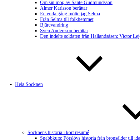
Om sin mor, av Sante Gudmundsson
Almer Karlsson berättar
En enda gång mötte jag Selma
Från Selma till folkhemmet
Bjärevandring
Sven Andersson berättar
Den indelte soldaten från Hallandsåsen: Victor Lej
Hela Socknen
Socknens historia i kort resumé
Snabbkurs: Förslövs historia från bronsålder till ida