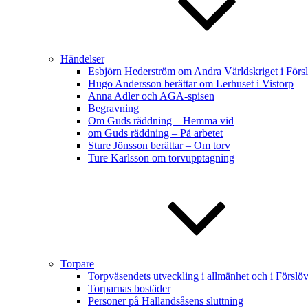
Händelser
Esbjörn Hederström om Andra Världskriget i Förs
Hugo Andersson berättar om Lerhuset i Vistorp
Anna Adler och AGA-spisen
Begravning
Om Guds räddning – Hemma vid
om Guds räddning – På arbetet
Sture Jönsson berättar – Om torv
Ture Karlsson om torvupptagning
Torpare
Torpväsendets utveckling i allmänhet och i Förslöv
Torparnas bostäder
Personer på Hallandsåsens sluttning