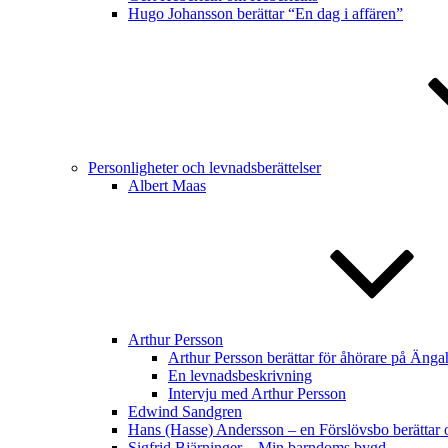
Hugo Johansson berättar “En dag i affären”
Personligheter och levnadsberättelser
Albert Maas
Arthur Persson
Arthur Persson berättar för åhörare på Änga
En levnadsbeskrivning
Intervju med Arthur Persson
Edwind Sandgren
Hans (Hasse) Andersson – en Förslövsbo berättar o
Sigfrid Bjärninger – Min barndoms bygd