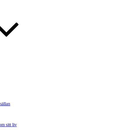
hällan
m sitt liv